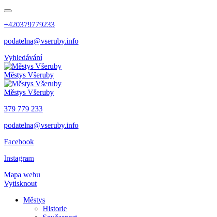
+420379779233
podatelna@vseruby.info
Vyhledávání
Městys
Všeruby
Městys
Všeruby
379 779 233
podatelna@vseruby.info
Facebook
Instagram
Mapa webu
Vytisknout
Městys
Historie