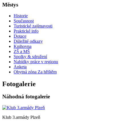
Městys
Historie
Současnost
Turistické zajímavosti
Praktické info
Dotace
Důležité odkazy
Knihovna
ZŠ a MŠ
Spolky & sdružení
Nabídky práce v regionu
Anketa
Obytná zóna Za hřištěm
Fotogalerie
Náhodná fotogalerie
Klub 3.armády Plzeň