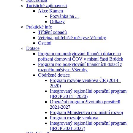
Současnost
Turistické zajímavosti
Akce Kámen
Pozvánka na ...
Odkazy
Praktické info
Třídění odpadů
Veřejná pohřebiště městyse Všeruby
Ostatní
Dotace
Program pro poskytování finanční dotace na
pořízení domovní ČOV v místní části Brůdek
Program pro poskytování finančních dotací z
rozpočtu městyse Všeruby
Obdržené dotace
Program rozvoje venkova ČR (2014 -
2020)
Integrovaný regionální operační program
(IROP 2014 - 2020)
Operační program životního prostředí
2021-2027
Program Ministerstva pro místní rozvoj
Program rozvoje venkova
Integrovaný regionální operační program
(IROP 2021-2027)