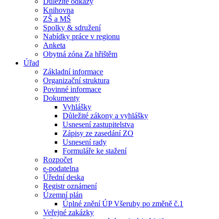
Důležité odkazy
Knihovna
ZŠ a MŠ
Spolky & sdružení
Nabídky práce v regionu
Anketa
Obytná zóna Za hřištěm
Úřad
Základní informace
Organizační struktura
Povinné informace
Dokumenty
Vyhlášky
Důležité zákony a vyhlášky
Usnesení zastupitelstva
Zápisy ze zasedání ZO
Usnesení rady
Formuláře ke stažení
Rozpočet
e-podatelna
Úřední deska
Registr oznámení
Územní plán
Úplné znění ÚP Všeruby po změně č.1
Veřejné zakázky