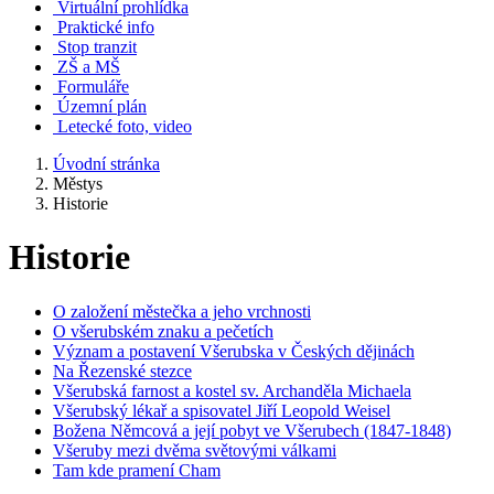
Virtuální prohlídka
Praktické info
Stop tranzit
ZŠ a MŠ
Formuláře
Územní plán
Letecké foto, video
Úvodní stránka
Městys
Historie
Historie
O založení městečka a jeho vrchnosti
O všerubském znaku a pečetích
Význam a postavení Všerubska v Českých dějinách
Na Řezenské stezce
Všerubská farnost a kostel sv. Archanděla Michaela
Všerubský lékař a spisovatel Jiří Leopold Weisel
Božena Němcová a její pobyt ve Všerubech (1847-1848)
Všeruby mezi dvěma světovými válkami
Tam kde pramení Cham