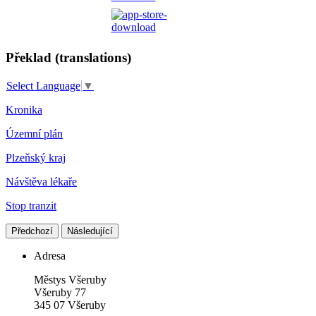
Překlad (translations)
Select Language
▼
Kronika
Územní plán
Plzeňský kraj
Návštěva lékaře
Stop tranzit
Předchozí
Následující
Adresa
Městys Všeruby
Všeruby 77
345 07 Všeruby