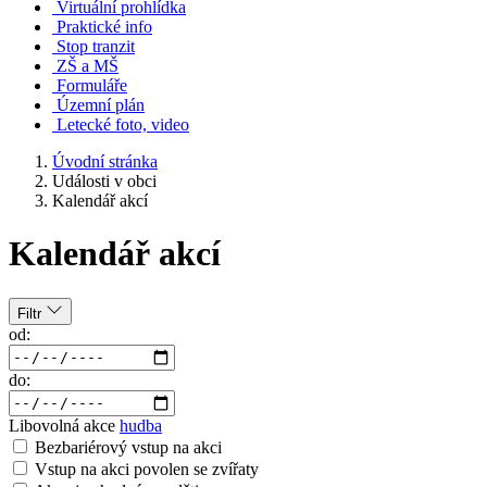
Virtuální prohlídka
Praktické info
Stop tranzit
ZŠ a MŠ
Formuláře
Územní plán
Letecké foto, video
Úvodní stránka
Události v obci
Kalendář akcí
Kalendář akcí
Filtr
od:
do:
Libovolná akce
hudba
Bezbariérový vstup na akci
Vstup na akci povolen se zvířaty