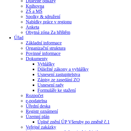
Důležité odkazy
Knihovna
ZŠ a MŠ
Spolky & sdružení
Nabídky práce v regionu
Anketa
Obytná zóna Za hřištěm
Úřad
Základní informace
Organizační struktura
Povinné informace
Dokumenty
Vyhlášky
Důležité zákony a vyhlášky
Usnesení zastupitelstva
Zápisy ze zasedání ZO
Usnesení rady
Formuláře ke stažení
Rozpočet
e-podatelna
Úřední deska
Registr oznámení
Územní plán
Úplné znění ÚP Všeruby po změně č.1
Veřejné zakázky