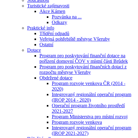
Současnost
Turistické zajímavosti
Akce Kámen
Pozvánka na ...
Odkazy
Praktické info
Třídění odpadů
Veřejná pohřebiště městyse Všeruby
Ostatní
Dotace
Program pro poskytování finanční dotace na
pořízení domovní ČOV v místní části Brůdek
Program pro poskytování finančních dotací z
rozpočtu městyse Všeruby
Obdržené dotace
Program rozvoje venkova ČR (2014 -
2020)
Integrovaný regionální operační program
(IROP 2014 - 2020)
Operační program životního prostředí
2021-2027
Program Ministerstva pro místní rozvoj
Program rozvoje venkova
Integrovaný regionální operační program
(IROP 2021-2027)