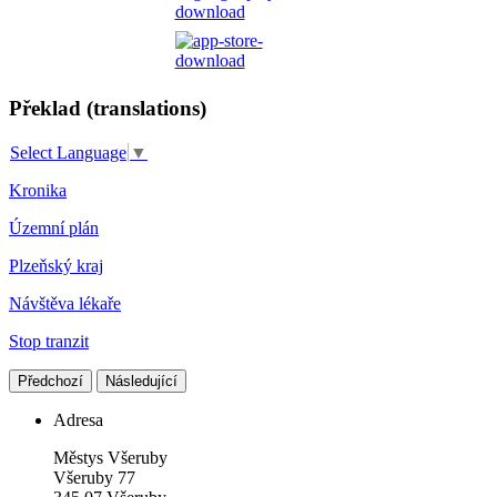
Překlad (translations)
Select Language
▼
Kronika
Územní plán
Plzeňský kraj
Návštěva lékaře
Stop tranzit
Předchozí
Následující
Adresa
Městys Všeruby
Všeruby 77