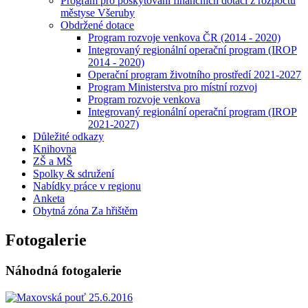
Program pro poskytování finančních dotací z rozpočtu
městyse Všeruby
Obdržené dotace
Program rozvoje venkova ČR (2014 - 2020)
Integrovaný regionální operační program (IROP
2014 - 2020)
Operační program životního prostředí 2021-2027
Program Ministerstva pro místní rozvoj
Program rozvoje venkova
Integrovaný regionální operační program (IROP
2021-2027)
Důležité odkazy
Knihovna
ZŠ a MŠ
Spolky & sdružení
Nabídky práce v regionu
Anketa
Obytná zóna Za hřištěm
Fotogalerie
Náhodná fotogalerie