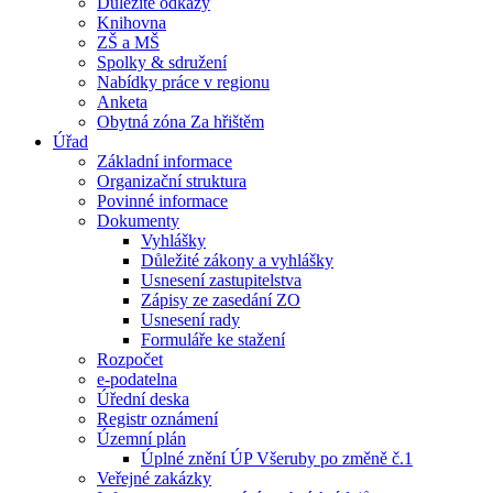
Důležité odkazy
Knihovna
ZŠ a MŠ
Spolky & sdružení
Nabídky práce v regionu
Anketa
Obytná zóna Za hřištěm
Úřad
Základní informace
Organizační struktura
Povinné informace
Dokumenty
Vyhlášky
Důležité zákony a vyhlášky
Usnesení zastupitelstva
Zápisy ze zasedání ZO
Usnesení rady
Formuláře ke stažení
Rozpočet
e-podatelna
Úřední deska
Registr oznámení
Územní plán
Úplné znění ÚP Všeruby po změně č.1
Veřejné zakázky