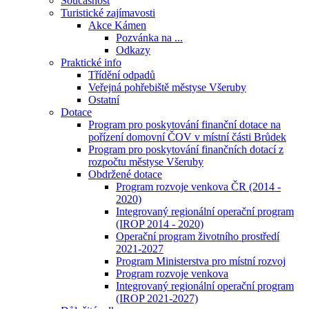
Současnost
Turistické zajímavosti
Akce Kámen
Pozvánka na ...
Odkazy
Praktické info
Třídění odpadů
Veřejná pohřebiště městyse Všeruby
Ostatní
Dotace
Program pro poskytování finanční dotace na
pořízení domovní ČOV v místní části Brůdek
Program pro poskytování finančních dotací z
rozpočtu městyse Všeruby
Obdržené dotace
Program rozvoje venkova ČR (2014 -
2020)
Integrovaný regionální operační program
(IROP 2014 - 2020)
Operační program životního prostředí
2021-2027
Program Ministerstva pro místní rozvoj
Program rozvoje venkova
Integrovaný regionální operační program
(IROP 2021-2027)