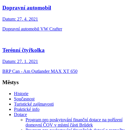
Dopravní automobil
Datum:
27. 4. 2021
Dopravní automobil VW Crafter
Terénní čtyřkolka
Datum:
27. 1. 2021
BRP Can - Am Outlander MAX XT 650
Městys
Historie
Současnost
Turistické zajímavosti
Praktické info
Dotace
Program pro poskytování finanční dotace na pořízení
domovní ČOV v místní části Brůdek