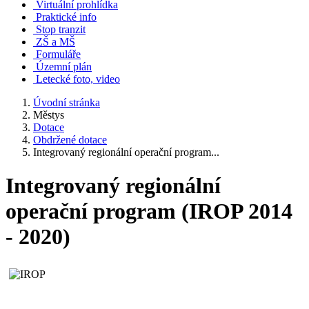
Virtuální prohlídka
Praktické info
Stop tranzit
ZŠ a MŠ
Formuláře
Územní plán
Letecké foto, video
Úvodní stránka
Městys
Dotace
Obdržené dotace
Integrovaný regionální operační program...
Integrovaný regionální
operační program (IROP 2014
- 2020)