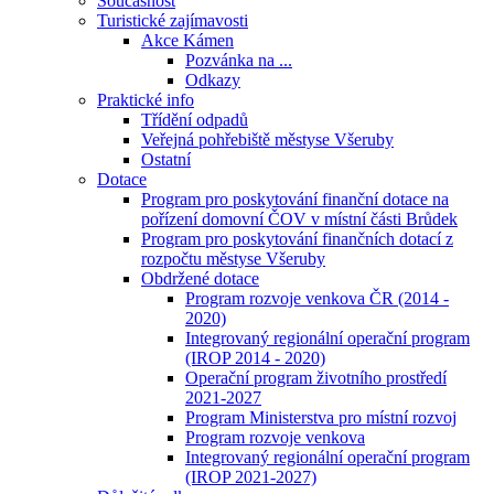
Současnost
Turistické zajímavosti
Akce Kámen
Pozvánka na ...
Odkazy
Praktické info
Třídění odpadů
Veřejná pohřebiště městyse Všeruby
Ostatní
Dotace
Program pro poskytování finanční dotace na
pořízení domovní ČOV v místní části Brůdek
Program pro poskytování finančních dotací z
rozpočtu městyse Všeruby
Obdržené dotace
Program rozvoje venkova ČR (2014 -
2020)
Integrovaný regionální operační program
(IROP 2014 - 2020)
Operační program životního prostředí
2021-2027
Program Ministerstva pro místní rozvoj
Program rozvoje venkova
Integrovaný regionální operační program
(IROP 2021-2027)