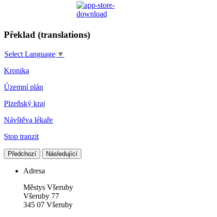
Překlad (translations)
Select Language
▼
Kronika
Územní plán
Plzeňský kraj
Návštěva lékaře
Stop tranzit
Předchozí
Následující
Adresa
Městys Všeruby
Všeruby 77
345 07 Všeruby