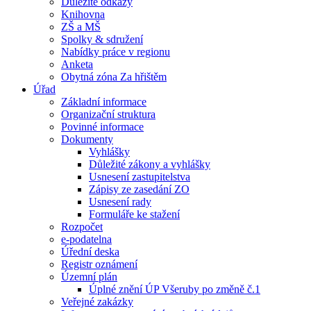
Důležité odkazy
Knihovna
ZŠ a MŠ
Spolky & sdružení
Nabídky práce v regionu
Anketa
Obytná zóna Za hřištěm
Úřad
Základní informace
Organizační struktura
Povinné informace
Dokumenty
Vyhlášky
Důležité zákony a vyhlášky
Usnesení zastupitelstva
Zápisy ze zasedání ZO
Usnesení rady
Formuláře ke stažení
Rozpočet
e-podatelna
Úřední deska
Registr oznámení
Územní plán
Úplné znění ÚP Všeruby po změně č.1
Veřejné zakázky