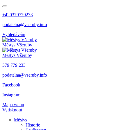
+420379779233
podatelna@vseruby.info
Vyhledávání
Městys
Všeruby
Městys
Všeruby
379 779 233
podatelna@vseruby.info
Facebook
Instagram
Mapa webu
Vytisknout
Městys
Historie