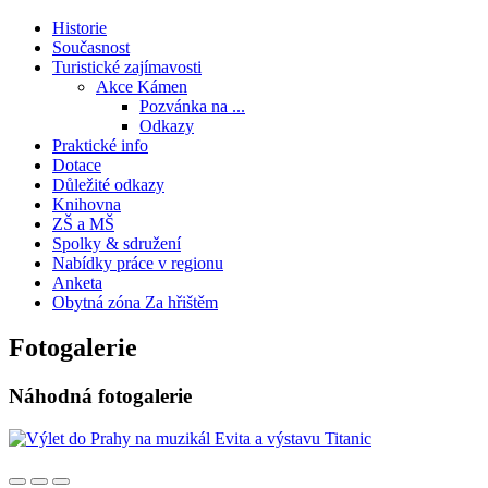
Historie
Současnost
Turistické zajímavosti
Akce Kámen
Pozvánka na ...
Odkazy
Praktické info
Dotace
Důležité odkazy
Knihovna
ZŠ a MŠ
Spolky & sdružení
Nabídky práce v regionu
Anketa
Obytná zóna Za hřištěm
Fotogalerie
Náhodná fotogalerie