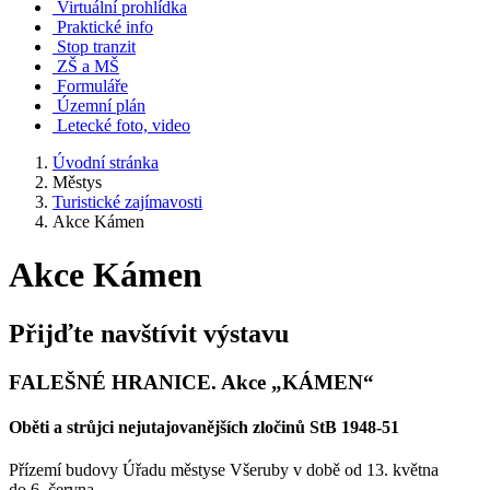
Virtuální prohlídka
Praktické info
Stop tranzit
ZŠ a MŠ
Formuláře
Územní plán
Letecké foto, video
Úvodní stránka
Městys
Turistické zajímavosti
Akce Kámen
Akce Kámen
Přijďte navštívit výstavu
FALEŠNÉ HRANICE. Akce „KÁMEN“
Oběti a strůjci nejutajovanějších zločinů StB 1948-51
Přízemí budovy Úřadu městyse Všeruby v době od 13. května
do 6. června.