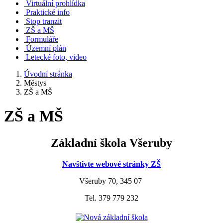
Virtuální prohlídka
Praktické info
Stop tranzit
ZŠ a MŠ
Formuláře
Územní plán
Letecké foto, video
Úvodní stránka
Městys
ZŠ a MŠ
ZŠ a MŠ
Základní škola Všeruby
Navštivte webové stránky ZŠ
Všeruby 70, 345 07
Tel. 379 779 232