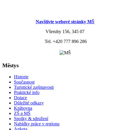
Navštivte webové stránky MŠ
Všeruby 156, 345 07
Tel. +420 777 896 286
Městys
Historie
Současnost
Turistické zajímavosti
Praktické info
Dotace
Důležité odkazy
Knihovna
ZŠ a MŠ
Spolky & sdružení
Nabídky práce v regionu
Anketa