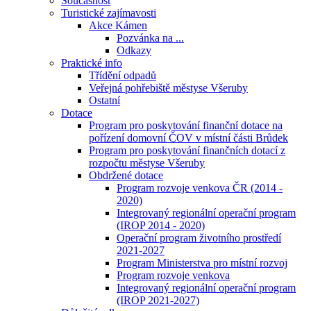
Současnost
Turistické zajímavosti
Akce Kámen
Pozvánka na ...
Odkazy
Praktické info
Třídění odpadů
Veřejná pohřebiště městyse Všeruby
Ostatní
Dotace
Program pro poskytování finanční dotace na
pořízení domovní ČOV v místní části Brůdek
Program pro poskytování finančních dotací z
rozpočtu městyse Všeruby
Obdržené dotace
Program rozvoje venkova ČR (2014 -
2020)
Integrovaný regionální operační program
(IROP 2014 - 2020)
Operační program životního prostředí
2021-2027
Program Ministerstva pro místní rozvoj
Program rozvoje venkova
Integrovaný regionální operační program
(IROP 2021-2027)