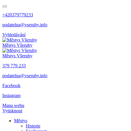
+420379779233
podatelna@vseruby.info
Vyhledávání
Městys
Všeruby
Městys
Všeruby
379 779 233
podatelna@vseruby.info
Facebook
Instagram
Mapa webu
Vytisknout
Městys
Historie