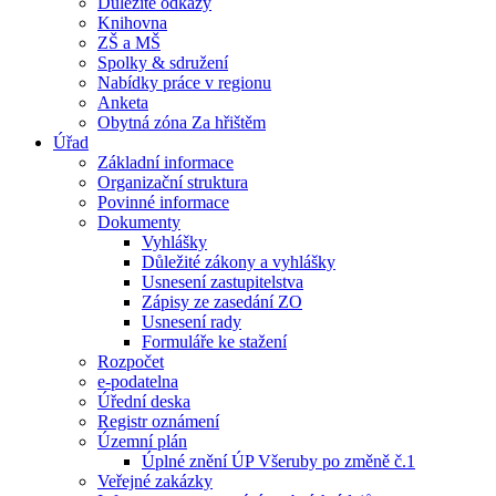
Důležité odkazy
Knihovna
ZŠ a MŠ
Spolky & sdružení
Nabídky práce v regionu
Anketa
Obytná zóna Za hřištěm
Úřad
Základní informace
Organizační struktura
Povinné informace
Dokumenty
Vyhlášky
Důležité zákony a vyhlášky
Usnesení zastupitelstva
Zápisy ze zasedání ZO
Usnesení rady
Formuláře ke stažení
Rozpočet
e-podatelna
Úřední deska
Registr oznámení
Územní plán
Úplné znění ÚP Všeruby po změně č.1
Veřejné zakázky