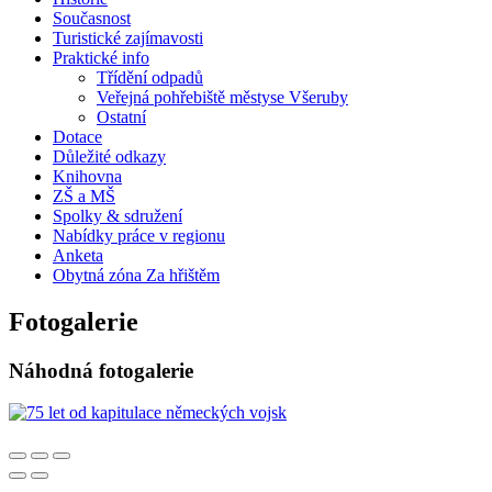
Současnost
Turistické zajímavosti
Praktické info
Třídění odpadů
Veřejná pohřebiště městyse Všeruby
Ostatní
Dotace
Důležité odkazy
Knihovna
ZŠ a MŠ
Spolky & sdružení
Nabídky práce v regionu
Anketa
Obytná zóna Za hřištěm
Fotogalerie
Náhodná fotogalerie