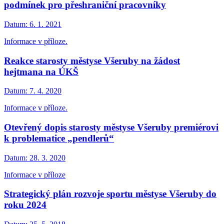
podmínek pro přeshraniční pracovníky
Datum:
6. 1. 2021
Informace v příloze.
Reakce starosty městyse Všeruby na žádost
hejtmana na ÚKŠ
Datum:
7. 4. 2020
Informace v příloze.
Otevřený dopis starosty městyse Všeruby premiérovi
k problematice „pendlerů“
Datum:
28. 3. 2020
Informace v příloze
Strategický plán rozvoje sportu městyse Všeruby do
roku 2024