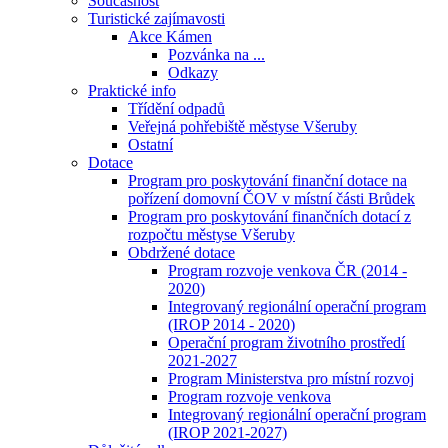
Současnost
Turistické zajímavosti
Akce Kámen
Pozvánka na ...
Odkazy
Praktické info
Třídění odpadů
Veřejná pohřebiště městyse Všeruby
Ostatní
Dotace
Program pro poskytování finanční dotace na
pořízení domovní ČOV v místní části Brůdek
Program pro poskytování finančních dotací z
rozpočtu městyse Všeruby
Obdržené dotace
Program rozvoje venkova ČR (2014 -
2020)
Integrovaný regionální operační program
(IROP 2014 - 2020)
Operační program životního prostředí
2021-2027
Program Ministerstva pro místní rozvoj
Program rozvoje venkova
Integrovaný regionální operační program
(IROP 2021-2027)