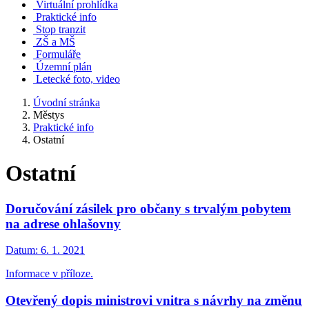
Virtuální prohlídka
Praktické info
Stop tranzit
ZŠ a MŠ
Formuláře
Územní plán
Letecké foto, video
Úvodní stránka
Městys
Praktické info
Ostatní
Ostatní
Doručování zásilek pro občany s trvalým pobytem
na adrese ohlašovny
Datum:
6. 1. 2021
Informace v příloze.
Otevřený dopis ministrovi vnitra s návrhy na změnu