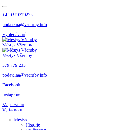
+420379779233
podatelna@vseruby.info
Vyhledávání
Městys
Všeruby
Městys
Všeruby
379 779 233
podatelna@vseruby.info
Facebook
Instagram
Mapa webu
Vytisknout
Městys
Historie