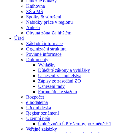
Důležité odkazy
Knihovna
ZŠ a MŠ
Spolky & sdružení
Nabídky práce v regionu
Anketa
Obytná zóna Za hřištěm
Úřad
Základní informace
Organizační struktura
Povinné informace
Dokumenty
Vyhlášky
Důležité zákony a vyhlášky
Usnesení zastupitelstva
Zápisy ze zasedání ZO
Usnesení rady
Formuláře ke stažení
Rozpočet
e-podatelna
Úřední deska
Registr oznámení
Územní plán
Úplné znění ÚP Všeruby po změně č.1
Veřejné zakázky