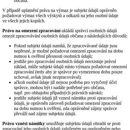
občana.
V případě uplatnění práva na výmaz je subjekt údajů oprávněn
požadovat výmaz všech výskytů a odkazů na jeho osobní údaje
ve všech jejich kopiích.
Právo na omezení zpracování
ukládá správci osobních údajů
omezit zpracovávání osobních údajů občana z následujících důvodů:
Pokud subjekt údajů namítá, že zpracovávané údaje jsou
nepřesné, je možné požadovat omezení zpracování na dobu
nutnou k ověření přesnosti osobních údajů;
jestliže pro zpracování osobních údajů neexistuje právní
základ, může subjekt údajů místo výmazu požadovat omezení
zpracování (tedy aby je správce po vymezenou dobu pouze
uchoval, avšak jinak nezpracovával);
ačkoli osobní údaje již nejsou potřeba pro vytyčený účel
správce, mohou být i nadále potřebné pro občana,
např. pro obhajobu případných právních nároků;
jestliže subjekt údajů již vznesl námitku proti zpracování
údajů, je oprávněn zároveň požadovat omezení zpracování
na dobu nutnou k ověření, zda oprávněné zájmy správce
převáží nad zájmy subjektu údajů.
Právo vznést námitky
umožňuje subjektu údajů ohradit se proti
zpracování jeho osobních údajů založeném na oprávněném nebo