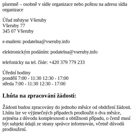
písemně – osobně v sídle organizace nebo poštou na adresu sídla
organizace
Úřad městyse Všeruby
Všeruby 77
345 07 Všeruby
e-mailem: podatelna@vseruby.info
elektronickým podáním: podatelna@vseruby.info
telefonicky na tel. čísle: +420 379 779 233
Úřední hodiny
pondělí 7:00 - 11:30 12:30 - 17:00
středa 7:00 - 11:30 12:30 - 17:00
Lhůta na zpracování žádosti:
Žádosti budou zpracovány do jednoho měsíce od obdržení žádosti.
Lhůtu lze ve výjimečných případech prodloužit o dva měsíce,
zejména z důvodu komplexnosti a obtížnosti případu, o čemž musí
být subjekt údajů ze strany správce informován, včetně důvodů
prodloužení.