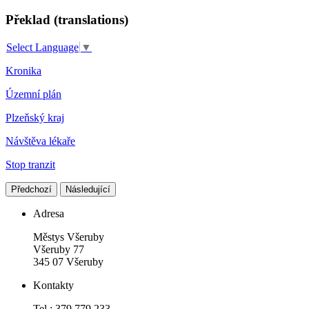
Překlad (translations)
Select Language
▼
Kronika
Územní plán
Plzeňský kraj
Návštěva lékaře
Stop tranzit
Předchozí
Následující
Adresa
Městys Všeruby
Všeruby 77
345 07 Všeruby
Kontakty
Tel.: 379 779 233