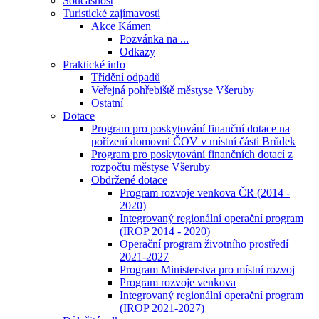
Současnost
Turistické zajímavosti
Akce Kámen
Pozvánka na ...
Odkazy
Praktické info
Třídění odpadů
Veřejná pohřebiště městyse Všeruby
Ostatní
Dotace
Program pro poskytování finanční dotace na
pořízení domovní ČOV v místní části Brůdek
Program pro poskytování finančních dotací z
rozpočtu městyse Všeruby
Obdržené dotace
Program rozvoje venkova ČR (2014 -
2020)
Integrovaný regionální operační program
(IROP 2014 - 2020)
Operační program životního prostředí
2021-2027
Program Ministerstva pro místní rozvoj
Program rozvoje venkova
Integrovaný regionální operační program
(IROP 2021-2027)