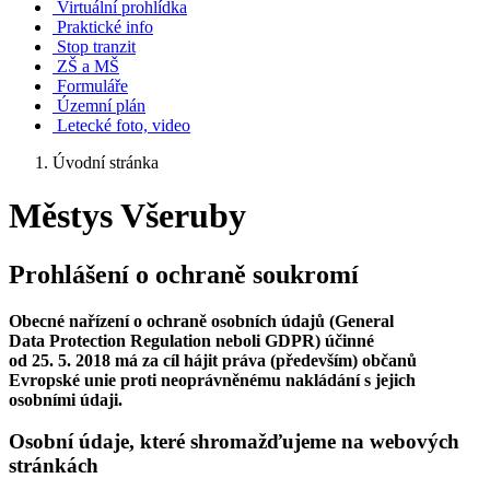
Virtuální prohlídka
Praktické info
Stop tranzit
ZŠ a MŠ
Formuláře
Územní plán
Letecké foto, video
Úvodní stránka
Městys Všeruby
Prohlášení o ochraně soukromí
Obecné nařízení o ochraně osobních údajů (General
Data Protection Regulation neboli GDPR) účinné
od 25. 5. 2018 má za cíl hájit práva (především) občanů
Evropské unie proti neoprávněnému nakládání s jejich
osobními údaji.
Osobní údaje, které shromažďujeme na webových
stránkách