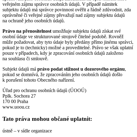
veřejném zájmu správce osobních údajů. V případě námitek
subjektu údajů má správce povinnost ověřit a řádně zdůvodnit, zda
oprávněné či veřejné zájmy převažují nad zájmy subjektu údajů
na ochraně jeho osobních údajů.
Právo na přenositelnost
umožňuje subjektu údajů získat své
osobní údaje ve strukturované strojově čitelné podobě. Rovněž
může požadovat, aby tyto údaje byly předány přímo jinému správci,
pokud je to (technicky) možné a proveditelné. Právo se však uplatní
pouze v případech, kdy je zpracování osobních údajů založeno
na souhlasu či smlouvě.
Subjekt údajů má
právo podat stížnost u dozorového orgánu
,
pokud se domnívá, že zpracováním jeho osobních údajů došlo
k porušení tohoto Obecného nařízení.
Úřad pro ochranu osobních údajů (ÚOOÚ)
Pplk. Sochora 27
170 00 Praha
www.uoou.cz
Tato práva mohou občané uplatnit:
ústně – v sídle organizace