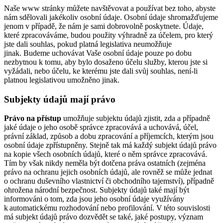
Naše www stránky můžete navštěvovat a používat bez toho, abyste
nám sdělovali jakékoliv osobní údaje. Osobní údaje shromažďujeme
jenom v případě, že nám je sami dobrovolně poskytnete. Údaje,
které zpracováváme, budou použity výhradně za účelem, pro který
jste dali souhlas, pokud platná legislativa neumožňuje
jinak. Budeme uchovávat Vaše osobní údaje pouze po dobu
nezbytnou k tomu, aby bylo dosaženo účelu služby, kterou jste si
vyžádali, nebo účelu, ke kterému jste dali svůj souhlas, není-li
platnou legislativou umožněno jinak.
Subjekty údajů mají právo
Právo na přístup
umožňuje subjektu údajů zjistit, zda a případně
jaké údaje o jeho osobě správce zpracovává a uchovává, účel,
právní základ, způsob a dobu zpracování a příjemcích, kterým jsou
osobní údaje zpřístupněny. Stejně tak má každý subjekt údajů právo
na kopie všech osobních údajů, které o něm správce zpracovává.
Tím by však nikdy neměla být dotčena práva ostatních (zejména
právo na ochranu jejich osobních údajů, ale rovněž se může jednat
o ochranu duševního vlastnictví či obchodního tajemství), případně
ohrožena národní bezpečnost. Subjekty údajů také mají být
informováni o tom, zda jsou jeho osobní údaje využívány
k automatickému rozhodování nebo profilování. V této souvislosti
má subjekt údajů právo dozvědět se také, jaké postupy, význam