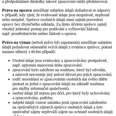
a předpokládané důsledky takové zpracování může představovat.
Právo na opravu
umožňuje subjektu údajů dožadovat se nápravy
v případě, kdy zjistí, že evidované údaje jsou nesprávné, nepřesné
nebo neúplné. Správce osobních údajů musí zajistit provedení
opravy bez zbytečného odkladu. Za tímto účelem správce zajistí
vhodný jednotný postup pro podávání a vyřizování žádostí,
např. prostřednictvím online žádostí o opravu.
Právo na výmaz
(neboli právo být zapomenut) umožňuje subjektu
údajů požadovat odstranění svých údajů z evidence správce, pokud
nastane některý z těchto případů:
Osobní údaje jsou evidovány a zpracovávány protiprávně,
např. uplynula stanovená doba zpracování;
zpracování bylo založeno na souhlasu, který byl odvolán,
a zároveň neexistuje jiný právní důvod pro jejich zpracování;
rodič nesouhlasí se zpracováním osobních dat svého dítěte
(pokud se jedná o zpracování údajů na základě souhlasu
pro služby informační společnosti).
osobní údaje již nejsou pro účel, pro který byly uchovávány
a zpracovávány, potřeba;
subjekt údajů vznese námitku proti zpracování založeném
na oprávněných zájmech správce osobních údajů a tyto
oprávněné zájmy nepřeváží zájem na ochraně osobních údajů