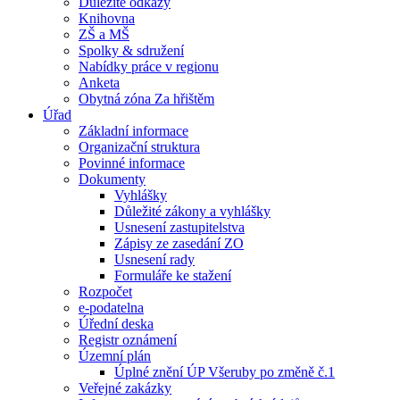
Důležité odkazy
Knihovna
ZŠ a MŠ
Spolky & sdružení
Nabídky práce v regionu
Anketa
Obytná zóna Za hřištěm
Úřad
Základní informace
Organizační struktura
Povinné informace
Dokumenty
Vyhlášky
Důležité zákony a vyhlášky
Usnesení zastupitelstva
Zápisy ze zasedání ZO
Usnesení rady
Formuláře ke stažení
Rozpočet
e-podatelna
Úřední deska
Registr oznámení
Územní plán
Úplné znění ÚP Všeruby po změně č.1
Veřejné zakázky