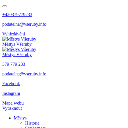
+420379779233
podatelna@vseruby.info
Vyhledávání
Městys
Všeruby
Městys
Všeruby
379 779 233
podatelna@vseruby.info
Facebook
Instagram
Mapa webu
Vytisknout
Městys
Historie