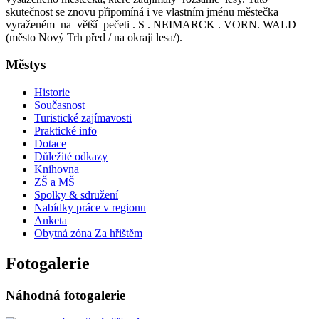
skutečnost se znovu připomíná i ve vlastním jménu městečka
vyraženém na větší pečeti . S . NEIMARCK . VORN. WALD
(město Nový Trh před / na okraji lesa/).
Městys
Historie
Současnost
Turistické zajímavosti
Praktické info
Dotace
Důležité odkazy
Knihovna
ZŠ a MŠ
Spolky & sdružení
Nabídky práce v regionu
Anketa
Obytná zóna Za hřištěm
Fotogalerie
Náhodná fotogalerie