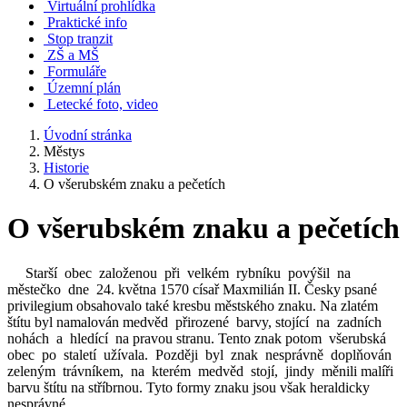
Virtuální prohlídka
Praktické info
Stop tranzit
ZŠ a MŠ
Formuláře
Územní plán
Letecké foto, video
Úvodní stránka
Městys
Historie
O všerubském znaku a pečetích
O všerubském znaku a pečetích
Starší obec založenou při velkém rybníku povýšil na
městečko dne 24. května 1570 císař Maxmilián II. Česky psané
privilegium obsahovalo také kresbu městského znaku. Na zlatém
štítu byl namalován medvěd přirozené barvy, stojící na zadních
nohách a hledící na pravou stranu. Tento znak potom všerubská
obec po staletí užívala. Později byl znak nesprávně doplňován
zeleným trávníkem, na kterém medvěd stojí, jindy měnili malíři
barvu štítu na stříbrnou. Tyto formy znaku jsou však heraldicky
nesprávné.