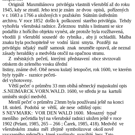
Originál Maxmiliánova privilégia vlastnili všerubští až do roku
1945, kdy se ztratil. Jeho text je znám ze dvou opisů, pořízených
v r. 1683 a 1766 a uložených v pražském Státním ústředním
archivu. V roce 1852 došlo k poškození starého privilégia. Tehdy
vyhořela všerubská radnice. Železnou truhlu s listinami se sice
podařilo z hořícího objektu vynést, ale protože byla rozžhavená,
vhodili ji všerubští sousedé do rybníka , aby ji ochladili. Malba
znaku byla pochopitelně ve vodní lázni smyta. Později na
privilégiu nějaký malíř samouk znak neuměle opravil, ale neznal
zásady heraldiky a medvěda otočil na opačnou stranu.
Z městských pečetí, kterými představení obce stvrzovali
otiskem do zeleného vosku úřední
listiny, známe dvě. Obě nesou kulatý letopočet, rok 1600, ve kterém
byly typáře - raznice pečeti-
del vyhotoveny.
Větší pečeť o průměru 33 mm obíhá německý majuskulní opis
.S.NEIMARCK.VORN.WALD. 1600, ve středu je na kartuši
umístěn stojící medvěd.
Menší pečeť o průměru 23mm byla používaná ještě na konci
18. století. Podobá se větší, ale nese odlišný opis:
S NEVMARK: VOR DEN WALD 1600. Mosazný typař
menšího pečetidla byl na všerubské radnici uložen ještě v roce
1902 (Pelant, 1985, 265 – 266 ; Čarek, 1985, 418). Medvěd ve
všerubském znaku měl zřejmě symbolizovat okolí nově
vysazeného městečka, které zaujímaly rozsáhlé lesy. Tato