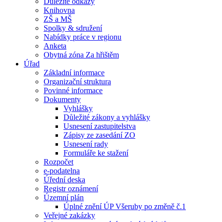
Důležité odkazy
Knihovna
ZŠ a MŠ
Spolky & sdružení
Nabídky práce v regionu
Anketa
Obytná zóna Za hřištěm
Úřad
Základní informace
Organizační struktura
Povinné informace
Dokumenty
Vyhlášky
Důležité zákony a vyhlášky
Usnesení zastupitelstva
Zápisy ze zasedání ZO
Usnesení rady
Formuláře ke stažení
Rozpočet
e-podatelna
Úřední deska
Registr oznámení
Územní plán
Úplné znění ÚP Všeruby po změně č.1
Veřejné zakázky