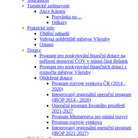
Současnost
Turistické zajímavosti
Akce Kámen
Pozvánka na ...
Odkazy
Praktické info
Třídění odpadů
Veřejná pohřebiště městyse Všeruby
Ostatní
Dotace
Program pro poskytování finanční dotace na
pořízení domovní ČOV v místní části Brůdek
Program pro poskytování finančních dotací z
rozpočtu městyse Všeruby
Obdržené dotace
Program rozvoje venkova ČR (2014 -
2020)
Integrovaný regionální operační program
(IROP 2014 - 2020)
Operační program životního prostředí
2021-2027
Program Ministerstva pro místní rozvoj
Program rozvoje venkova
Integrovaný regionální operační program
(IROP 2021-2027)