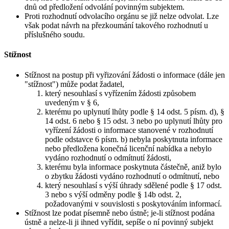
dnů od předložení odvolání povinným subjektem.
Proti rozhodnutí odvolacího orgánu se již nelze odvolat. Lze
však podat návrh na přezkoumání takového rozhodnutí u
příslušného soudu.
Stížnost
Stížnost na postup při vyřizování žádosti o informace (dále jen
"stížnost") může podat žadatel,
který nesouhlasí s vyřízením žádosti způsobem
uvedeným v § 6,
kterému po uplynutí lhůty podle § 14 odst. 5 písm. d), §
14 odst. 6 nebo § 15 odst. 3 nebo po uplynutí lhůty pro
vyřízení žádosti o informace stanovené v rozhodnutí
podle odstavce 6 písm. b) nebyla poskytnuta informace
nebo předložena konečná licenční nabídka a nebylo
vydáno rozhodnutí o odmítnutí žádosti,
kterému byla informace poskytnuta částečně, aniž bylo
o zbytku žádosti vydáno rozhodnutí o odmítnutí, nebo
který nesouhlasí s výší úhrady sdělené podle § 17 odst.
3 nebo s výší odměny podle § 14b odst. 2,
požadovanými v souvislosti s poskytováním informací.
Stížnost lze podat písemně nebo ústně; je-li stížnost podána
ústně a nelze-li ji ihned vyřídit, sepíše o ní povinný subjekt