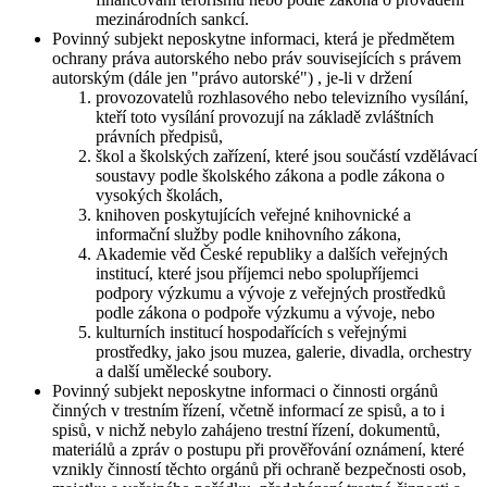
mezinárodních sankcí.
Povinný subjekt neposkytne informaci, která je předmětem
ochrany práva autorského nebo práv souvisejících s právem
autorským (dále jen "právo autorské") , je-li v držení
provozovatelů rozhlasového nebo televizního vysílání,
kteří toto vysílání provozují na základě zvláštních
právních předpisů,
škol a školských zařízení, které jsou součástí vzdělávací
soustavy podle školského zákona a podle zákona o
vysokých školách,
knihoven poskytujících veřejné knihovnické a
informační služby podle knihovního zákona,
Akademie věd České republiky a dalších veřejných
institucí, které jsou příjemci nebo spolupříjemci
podpory výzkumu a vývoje z veřejných prostředků
podle zákona o podpoře výzkumu a vývoje, nebo
kulturních institucí hospodařících s veřejnými
prostředky, jako jsou muzea, galerie, divadla, orchestry
a další umělecké soubory.
Povinný subjekt neposkytne informaci o činnosti orgánů
činných v trestním řízení, včetně informací ze spisů, a to i
spisů, v nichž nebylo zahájeno trestní řízení, dokumentů,
materiálů a zpráv o postupu při prověřování oznámení, které
vznikly činností těchto orgánů při ochraně bezpečnosti osob,