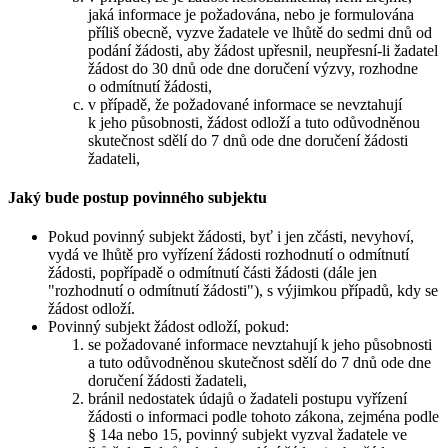
jaká informace je požadována, nebo je formulována
příliš obecně, vyzve žadatele ve lhůtě do sedmi dnů od
podání žádosti, aby žádost upřesnil, neupřesní-li žadatel
žádost do 30 dnů ode dne doručení výzvy, rozhodne
o odmítnutí žádosti,
v případě, že požadované informace se nevztahují
k jeho působnosti, žádost odloží a tuto odůvodněnou
skutečnost sdělí do 7 dnů ode dne doručení žádosti
žadateli,
Jaký bude postup povinného subjektu
Pokud povinný subjekt žádosti, byť i jen zčásti, nevyhoví,
vydá ve lhůtě pro vyřízení žádosti rozhodnutí o odmítnutí
žádosti, popřípadě o odmítnutí části žádosti (dále jen
"rozhodnutí o odmítnutí žádosti"), s výjimkou případů, kdy se
žádost odloží.
Povinný subjekt žádost odloží, pokud:
se požadované informace nevztahují k jeho působnosti
a tuto odůvodněnou skutečnost sdělí do 7 dnů ode dne
doručení žádosti žadateli,
bránil nedostatek údajů o žadateli postupu vyřízení
žádosti o informaci podle tohoto zákona, zejména podle
§ 14a nebo 15, povinný subjekt vyzval žadatele ve