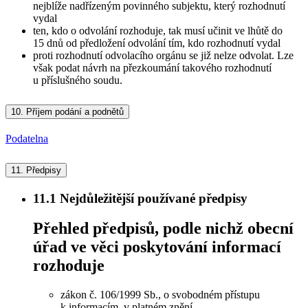
nejblíže nadřízeným povinného subjektu, který rozhodnutí
vydal
ten, kdo o odvolání rozhoduje, tak musí učinit ve lhůtě do
15 dnů od předložení odvolání tím, kdo rozhodnutí vydal
proti rozhodnutí odvolacího orgánu se již nelze odvolat. Lze
však podat návrh na přezkoumání takového rozhodnutí
u příslušného soudu.
10.
Příjem podání a podnětů
Podatelna
11.
Předpisy
11.1
Nejdůležitější používané předpisy
Přehled předpisů, podle nichž obecní
úřad ve věci poskytování informací
rozhoduje
zákon č. 106/1999 Sb., o svobodném přístupu
k informacím, v platném znění