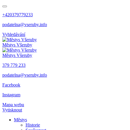
+420379779233
podatelna@vseruby.info
Vyhledávání
Městys
Všeruby
Městys
Všeruby
379 779 233
podatelna@vseruby.info
Facebook
Instagram
Mapa webu
Vytisknout
Městys
Historie