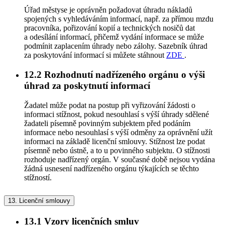
Úřad městyse je oprávněn požadovat úhradu nákladů
spojených s vyhledáváním informací, např. za přímou mzdu
pracovníka, pořizování kopií a technických nosičů dat
a odesílání informací, přičemž vydání informace se může
podmínit zaplacením úhrady nebo zálohy. Sazebník úhrad
za poskytování informací si můžete stáhnout
ZDE
.
12.2
Rozhodnutí nadřízeného orgánu o výši
úhrad za poskytnutí informací
Žadatel může podat na postup při vyřizování žádosti o
informaci stížnost, pokud nesouhlasí s výší úhrady sdělené
žadateli písemně povinným subjektem před podáním
informace nebo nesouhlasí s výší odměny za oprávnění užít
informaci na základě licenční smlouvy. Stížnost lze podat
písemně nebo ústně, a to u povinného subjektu. O stížnosti
rozhoduje nadřízený orgán. V současné době nejsou vydána
žádná usnesení nadřízeného orgánu týkajících se těchto
stížností.
13.
Licenční smlouvy
13.1
Vzory licenčních smluv