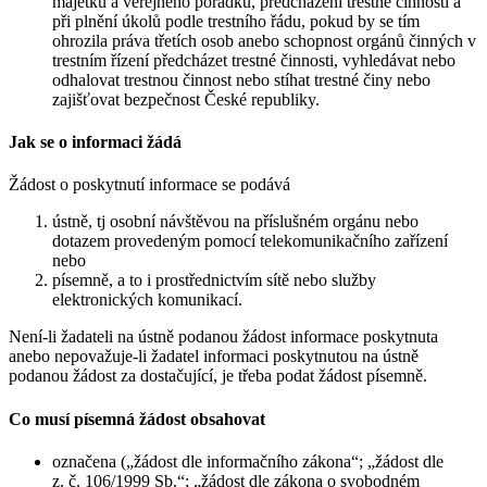
majetku a veřejného pořádku, předcházení trestné činnosti a
při plnění úkolů podle trestního řádu, pokud by se tím
ohrozila práva třetích osob anebo schopnost orgánů činných v
trestním řízení předcházet trestné činnosti, vyhledávat nebo
odhalovat trestnou činnost nebo stíhat trestné činy nebo
zajišťovat bezpečnost České republiky.
Jak se o informaci žádá
Žádost o poskytnutí informace se podává
ústně, tj osobní návštěvou na příslušném orgánu nebo
dotazem provedeným pomocí telekomunikačního zařízení
nebo
písemně, a to i prostřednictvím sítě nebo služby
elektronických komunikací.
Není-li žadateli na ústně podanou žádost informace poskytnuta
anebo nepovažuje-li žadatel informaci poskytnutou na ústně
podanou žádost za dostačující, je třeba podat žádost písemně.
Co musí písemná žádost obsahovat
označena („žádost dle informačního zákona“; „žádost dle
z. č. 106/1999 Sb.“; „žádost dle zákona o svobodném