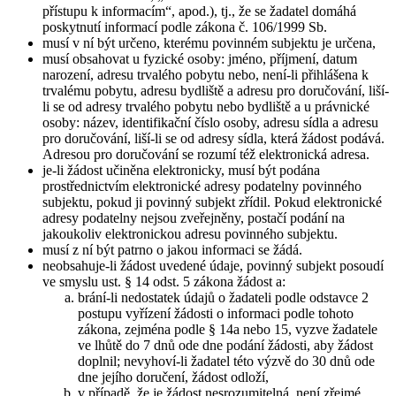
přístupu k informacím“, apod.), tj., že se žadatel domáhá
poskytnutí informací podle zákona č. 106/1999 Sb.
musí v ní být určeno, kterému povinném subjektu je určena,
musí obsahovat u fyzické osoby: jméno, příjmení, datum
narození, adresu trvalého pobytu nebo, není-li přihlášena k
trvalému pobytu, adresu bydliště a adresu pro doručování, liší-
li se od adresy trvalého pobytu nebo bydliště a u právnické
osoby: název, identifikační číslo osoby, adresu sídla a adresu
pro doručování, liší-li se od adresy sídla, která žádost podává.
Adresou pro doručování se rozumí též elektronická adresa.
je-li žádost učiněna elektronicky, musí být podána
prostřednictvím elektronické adresy podatelny povinného
subjektu, pokud ji povinný subjekt zřídil. Pokud elektronické
adresy podatelny nejsou zveřejněny, postačí podání na
jakoukoliv elektronickou adresu povinného subjektu.
musí z ní být patrno o jakou informaci se žádá.
neobsahuje-li žádost uvedené údaje, povinný subjekt posoudí
ve smyslu ust. § 14 odst. 5 zákona žádost a:
brání-li nedostatek údajů o žadateli podle odstavce 2
postupu vyřízení žádosti o informaci podle tohoto
zákona, zejména podle § 14a nebo 15, vyzve žadatele
ve lhůtě do 7 dnů ode dne podání žádosti, aby žádost
doplnil; nevyhoví-li žadatel této výzvě do 30 dnů ode
dne jejího doručení, žádost odloží,
v případě, že je žádost nesrozumitelná, není zřejmé,