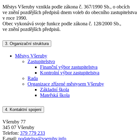
Městys Všeruby vznikla podle zákona č. 367/1990 Sb., o obcích
ve znění pozdějších předpisů dnem voleb do obecního zastupitelstva
v roce 1990.
Obec vykonává svoje funkce podle zákona č. 128/2000 Sb.,
ve znění pozdějších předpisů.
3.
Organizační struktura
Městys Všeruby
Zastupitelstvo
Finanční výbor zastupitelstva
Kontrolní výbor zastupitelstva
Rada
Organizace zřízené městysem Všeruby
Základní škola
Mateřská škola
4.
Kontaktní spojení
Všeruby 77
345 07 Všeruby
Telefon:
379 779 233
E-mail:
podatelna@vseruby.info