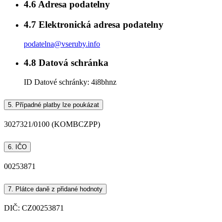
4.6
Adresa podatelny
4.7
Elektronická adresa podatelny
podatelna@vseruby.info
4.8
Datová schránka
ID Datové schránky:
4i8bhnz
5.
Případné platby lze poukázat
3027321/0100 (KOMBCZPP)
6.
IČO
00253871
7.
Plátce daně z přidané hodnoty
DIČ: CZ00253871