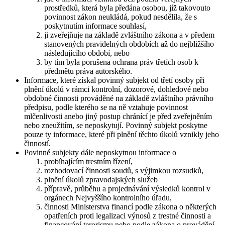
prostředků, která byla předána osobou, jíž takovouto
povinnost zákon neukládá, pokud nesdělila, že s
poskytnutím informace souhlasí,
ji zveřejňuje na základě zvláštního zákona a v předem
stanovených pravidelných obdobích až do nejbližšího
následujícího období, nebo
by tím byla porušena ochrana práv třetích osob k
předmětu práva autorského.
Informace, které získal povinný subjekt od třetí osoby při
plnění úkolů v rámci kontrolní, dozorové, dohledové nebo
obdobné činnosti prováděné na základě zvláštního právního
předpisu, podle kterého se na ně vztahuje povinnost
mlčenlivosti anebo jiný postup chránící je před zveřejněním
nebo zneužitím, se neposkytují. Povinný subjekt poskytne
pouze ty informace, které při plnění těchto úkolů vznikly jeho
činností.
Povinné subjekty dále neposkytnou informace o
probíhajícím trestním řízení,
rozhodovací činnosti soudů, s výjimkou rozsudků,
plnění úkolů zpravodajských služeb
přípravě, průběhu a projednávání výsledků kontrol v
orgánech Nejvyššího kontrolního úřadu,
činnosti Ministerstva financí podle zákona o některých
opatřeních proti legalizaci výnosů z trestné činnosti a
financování terorismu nebo podle zákona o provádění