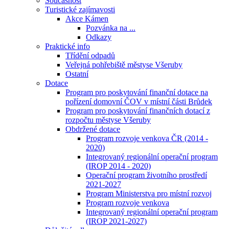
Současnost
Turistické zajímavosti
Akce Kámen
Pozvánka na ...
Odkazy
Praktické info
Třídění odpadů
Veřejná pohřebiště městyse Všeruby
Ostatní
Dotace
Program pro poskytování finanční dotace na
pořízení domovní ČOV v místní části Brůdek
Program pro poskytování finančních dotací z
rozpočtu městyse Všeruby
Obdržené dotace
Program rozvoje venkova ČR (2014 -
2020)
Integrovaný regionální operační program
(IROP 2014 - 2020)
Operační program životního prostředí
2021-2027
Program Ministerstva pro místní rozvoj
Program rozvoje venkova
Integrovaný regionální operační program
(IROP 2021-2027)