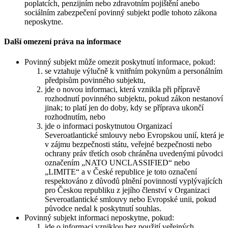
poplatcích, penzijním nebo zdravotním pojištění anebo
sociálním zabezpečení povinný subjekt podle tohoto zákona
neposkytne.
Další omezení práva na informace
Povinný subjekt může omezit poskytnutí informace, pokud:
se vztahuje výlučně k vnitřním pokynům a personálním
předpisům povinného subjektu,
jde o novou informaci, která vznikla při přípravě
rozhodnutí povinného subjektu, pokud zákon nestanoví
jinak; to platí jen do doby, kdy se příprava ukončí
rozhodnutím, nebo
jde o informaci poskytnutou Organizací
Severoatlantické smlouvy nebo Evropskou unií, která je
v zájmu bezpečnosti státu, veřejné bezpečnosti nebo
ochrany práv třetích osob chráněna uvedenými původci
označením „NATO UNCLASSIFIED“ nebo
„LIMITE“ a v České republice je toto označení
respektováno z důvodů plnění povinností vyplývajících
pro Českou republiku z jejího členství v Organizaci
Severoatlantické smlouvy nebo Evropské unii, pokud
původce nedal k poskytnutí souhlas.
Povinný subjekt informaci neposkytne, pokud:
jde o informaci vzniklou bez použití veřejných