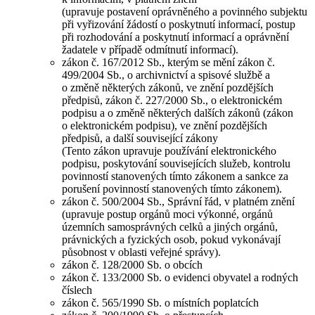
(upravuje postavení oprávněného a povinného subjektu
při vyřizování žádostí o poskytnutí informací, postup
při rozhodování a poskytnutí informací a oprávnění
žadatele v případě odmítnutí informací).
zákon č. 167/2012 Sb., kterým se mění zákon č.
499/2004 Sb., o archivnictví a spisové službě a
o změně některých zákonů, ve znění pozdějších
předpisů, zákon č. 227/2000 Sb., o elektronickém
podpisu a o změně některých dalších zákonů (zákon
o elektronickém podpisu), ve znění pozdějších
předpisů, a další související zákony
(Tento zákon upravuje používání elektronického
podpisu, poskytování souvisejících služeb, kontrolu
povinností stanovených tímto zákonem a sankce za
porušení povinností stanovených tímto zákonem).
zákon č. 500/2004 Sb., Správní řád, v platném znění
(upravuje postup orgánů moci výkonné, orgánů
územních samosprávných celků a jiných orgánů,
právnických a fyzických osob, pokud vykonávají
působnost v oblasti veřejné správy).
zákon č. 128/2000 Sb. o obcích
zákon č. 133/2000 Sb. o evidenci obyvatel a rodných
číslech
zákon č. 565/1990 Sb. o místních poplatcích