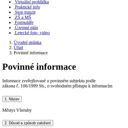
Virtuální prohlídka
Praktické info
Stop tranzit
ZŠ a MŠ
Formuláře
Územní plán
Letecké foto, video
Úvodní stránka
Úřad
Povinné informace
Povinné informace
Informace zveřejňované o povinném subjektu podle
zákona č. 106/1999 Sb., o svobodném přístupu k informacím
1.
Název
Městys Všeruby
2.
Důvod a způsob založení