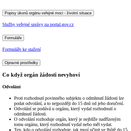
Popisy úkonů orgánu veřejné moci - životní situace
Služby veřejné správy na portal.gov.cz
Formuláře
Formuláře ke stažení
Opravné prostředky
Co když orgán žádosti nevyhoví
Odvolání
Proti rozhodnutí povinného subjektu o odmítnutí žádosti lze
podat odvolání, a to nejpozději do 15 dnů od jeho doručení.
Odvolání se podává u orgánu, který vydal rozhodnutí o
odmítnutí žádosti.
O odvolání rozhoduje orgán, který je nejblíže nadřízeným
tomu orgánu, který rozhodnutí vydal nebo měl vydat.
Ten, kdo o odvolání rozhoduje, tak musí učinit ve lhůtě do 15