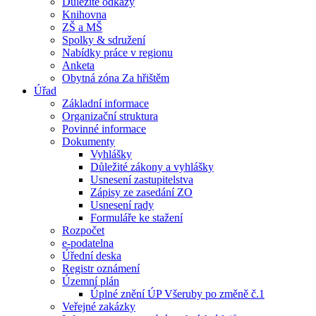
Důležité odkazy
Knihovna
ZŠ a MŠ
Spolky & sdružení
Nabídky práce v regionu
Anketa
Obytná zóna Za hřištěm
Úřad
Základní informace
Organizační struktura
Povinné informace
Dokumenty
Vyhlášky
Důležité zákony a vyhlášky
Usnesení zastupitelstva
Zápisy ze zasedání ZO
Usnesení rady
Formuláře ke stažení
Rozpočet
e-podatelna
Úřední deska
Registr oznámení
Územní plán
Úplné znění ÚP Všeruby po změně č.1
Veřejné zakázky