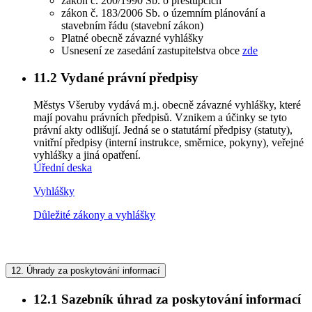
zákon č. 200/1990 Sb. o přestupcích
zákon č. 183/2006 Sb. o územním plánování a
stavebním řádu (stavební zákon)
Platné obecně závazné vyhlášky
Usnesení ze zasedání zastupitelstva obce
zde
11.2
Vydané právní předpisy
Městys Všeruby vydává m.j. obecně závazné vyhlášky, které
mají povahu právních předpisů. Vznikem a účinky se tyto
právní akty odlišují. Jedná se o statutární předpisy (statuty),
vnitřní předpisy (interní instrukce, směrnice, pokyny), veřejné
vyhlášky a jiná opatření.
Úřední deska
Vyhlášky
Důležité zákony a vyhlášky
12.
Úhrady za poskytování informací
12.1
Sazebník úhrad za poskytování informací