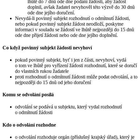
lhůtě do 7 dnů ode dne podání žádosti, aby žádost
doplnil, avšak žadatel nevyhověl této výzvě do 30 dnů
ode dne jejího doručení.
Nevydá-li povinný subjekt rozhodnutí o odmítnutí žádosti,
nebo pokud povinný subjekt žádost neodloží, poskytne
informaci v souladu se žádostí ve lhůtě nejpozději do 15 dnů
ode dne přijetí žádosti nebo ode dne jejího doplnění.
Co když povinný subjekt žádosti nevyhoví
pokud povinný subjekt, byť i jen z části, nevyhoví, vydá
o tom ve lhůtě pro vyřízení žádosti rozhodnutí, které se doručí
do vlastních rukou žadatele
proti rozhodnutí o odmítnutí žádosti může podat odvolání, a to
nejpozději do 15 dnů od jeho doručení
Komu se odvolání posílá
odvolání se podává u subjektu, který vydal rozhodnutí
o odmítnutí žádosti
Kdo o odvolání rozhodne
o odvolání rozhoduje orgán (příslušný krajský úřad), který je