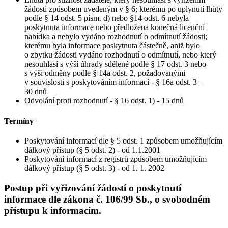
žádosti způsobem uvedeným v § 6; kterému po uplynutí lhůty
podle § 14 odst. 5 písm. d) nebo §14 odst. 6 nebyla
poskytnuta informace nebo předložena konečná licenční
nabídka a nebylo vydáno rozhodnutí o odmítnutí žádosti;
kterému byla informace poskytnuta částečně, aniž bylo
o zbytku žádosti vydáno rozhodnutí o odmítnutí, nebo který
nesouhlasí s výší úhrady sdělené podle § 17 odst. 3 nebo
s výší odměny podle § 14a odst. 2, požadovanými
v souvislosti s poskytováním informací - § 16a odst. 3 –
30 dnů
Odvolání proti rozhodnutí - § 16 odst. 1) - 15 dnů
Termíny
Poskytování informací dle § 5 odst. 1 způsobem umožňujícím
dálkový přístup (§ 5 odst. 2) - od 1.1.2001
Poskytování informací z registrů způsobem umožňujícím
dálkový přístup (§ 5 odst. 3) - od 1. 1. 2002
Postup při vyřizování žádostí o poskytnutí
informace dle zákona č. 106/99 Sb., o svobodném
přístupu k informacím.