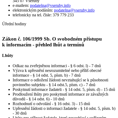
345 07 Všeruby
e-mailem:
podatelna@vseruby.info
elektronickým podáním:
podatelna@vseruby.info
telefonicky na tel. čísle: 379 779 233
Úřední hodiny
Zákon č. 106/1999 Sb. O svobodném přístupu
k informacím - přehled lhůt a termínů
Lhůty
Odkaz na zveřejněnou informaci - § 6 odst. l) - 7 dnů
Výzva k upřesnění nesrozumitelné nebo příliš obecné
informace - § 14 odst. 5, písm. b) - 7 dnů
Informace o odložení žádosti nevztahující se k působnosti
povinného subjektu - § 14 odst.5, písm. c) - 7 dnů
Poskytnutí informace žadateli - § 14 odst. 5, písm. d) - 15 dnů
Prodloužení lhůty pro poskytnutí informace ze závažných
důvodů - § 14 odst. 6) - 10 dnů
Rozhodnutí o odvolání - § 16 odst. 3) - 15 dnů
Upřesnění žádosti o informaci žadatele - § 14 odst. 5, písm. b)
- 30 dnů
Lhůta pro stížnost žadatele, který nesouhlasí s vyřízením