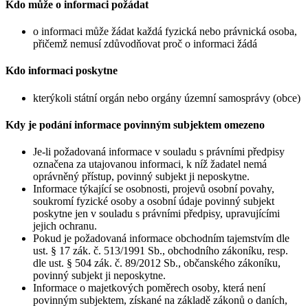
Kdo může o informaci požádat
o informaci může žádat každá fyzická nebo právnická osoba,
přičemž nemusí zdůvodňovat proč o informaci žádá
Kdo informaci poskytne
kterýkoli státní orgán nebo orgány územní samosprávy (obce)
Kdy je podání informace povinným subjektem omezeno
Je-li požadovaná informace v souladu s právními předpisy
označena za utajovanou informaci, k níž žadatel nemá
oprávněný přístup, povinný subjekt ji neposkytne.
Informace týkající se osobnosti, projevů osobní povahy,
soukromí fyzické osoby a osobní údaje povinný subjekt
poskytne jen v souladu s právními předpisy, upravujícími
jejich ochranu.
Pokud je požadovaná informace obchodním tajemstvím dle
ust. § 17 zák. č. 513/1991 Sb., obchodního zákoníku, resp.
dle ust. § 504 zák. č. 89/2012 Sb., občanského zákoníku,
povinný subjekt ji neposkytne.
Informace o majetkových poměrech osoby, která není
povinným subjektem, získané na základě zákonů o daních,