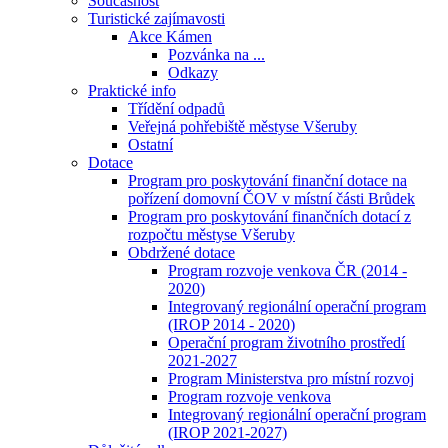
Současnost
Turistické zajímavosti
Akce Kámen
Pozvánka na ...
Odkazy
Praktické info
Třídění odpadů
Veřejná pohřebiště městyse Všeruby
Ostatní
Dotace
Program pro poskytování finanční dotace na
pořízení domovní ČOV v místní části Brůdek
Program pro poskytování finančních dotací z
rozpočtu městyse Všeruby
Obdržené dotace
Program rozvoje venkova ČR (2014 -
2020)
Integrovaný regionální operační program
(IROP 2014 - 2020)
Operační program životního prostředí
2021-2027
Program Ministerstva pro místní rozvoj
Program rozvoje venkova
Integrovaný regionální operační program
(IROP 2021-2027)