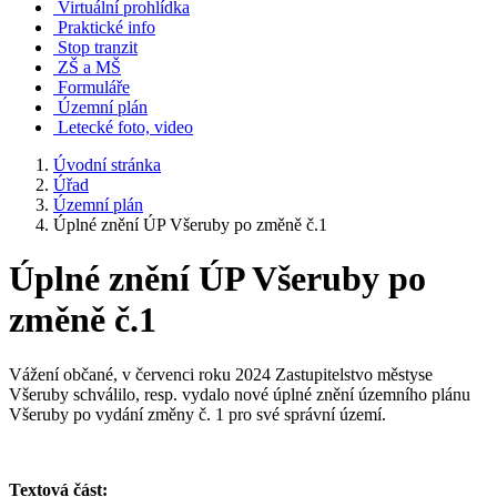
Virtuální prohlídka
Praktické info
Stop tranzit
ZŠ a MŠ
Formuláře
Územní plán
Letecké foto, video
Úvodní stránka
Úřad
Územní plán
Úplné znění ÚP Všeruby po změně č.1
Úplné znění ÚP Všeruby po
změně č.1
Vážení občané, v červenci roku 2024 Zastupitelstvo městyse
Všeruby schválilo, resp. vydalo nové úplné znění územního plánu
Všeruby po vydání změny č. 1 pro své správní území.
Textová část: