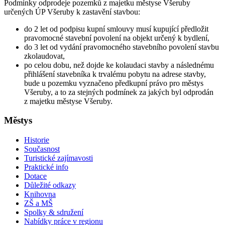
Podmínky odprodeje pozemků z majetku městyse Všeruby
určených ÚP Všeruby k zastavění stavbou:
do 2 let od podpisu kupní smlouvy musí kupující předložit
pravomocné stavební povolení na objekt určený k bydlení,
do 3 let od vydání pravomocného stavebního povolení stavbu
zkolaudovat,
po celou dobu, než dojde ke kolaudaci stavby a následnému
přihlášení stavebníka k trvalému pobytu na adrese stavby,
bude u pozemku vyznačeno předkupní právo pro městys
Všeruby, a to za stejných podmínek za jakých byl odprodán
z majetku městyse Všeruby.
Městys
Historie
Současnost
Turistické zajímavosti
Praktické info
Dotace
Důležité odkazy
Knihovna
ZŠ a MŠ
Spolky & sdružení
Nabídky práce v regionu