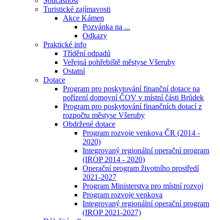
Současnost
Turistické zajímavosti
Akce Kámen
Pozvánka na ...
Odkazy
Praktické info
Třídění odpadů
Veřejná pohřebiště městyse Všeruby
Ostatní
Dotace
Program pro poskytování finanční dotace na
pořízení domovní ČOV v místní části Brůdek
Program pro poskytování finančních dotací z
rozpočtu městyse Všeruby
Obdržené dotace
Program rozvoje venkova ČR (2014 -
2020)
Integrovaný regionální operační program
(IROP 2014 - 2020)
Operační program životního prostředí
2021-2027
Program Ministerstva pro místní rozvoj
Program rozvoje venkova
Integrovaný regionální operační program
(IROP 2021-2027)