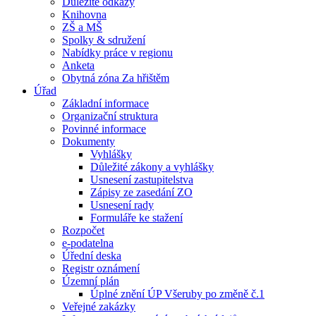
Důležité odkazy
Knihovna
ZŠ a MŠ
Spolky & sdružení
Nabídky práce v regionu
Anketa
Obytná zóna Za hřištěm
Úřad
Základní informace
Organizační struktura
Povinné informace
Dokumenty
Vyhlášky
Důležité zákony a vyhlášky
Usnesení zastupitelstva
Zápisy ze zasedání ZO
Usnesení rady
Formuláře ke stažení
Rozpočet
e-podatelna
Úřední deska
Registr oznámení
Územní plán
Úplné znění ÚP Všeruby po změně č.1
Veřejné zakázky