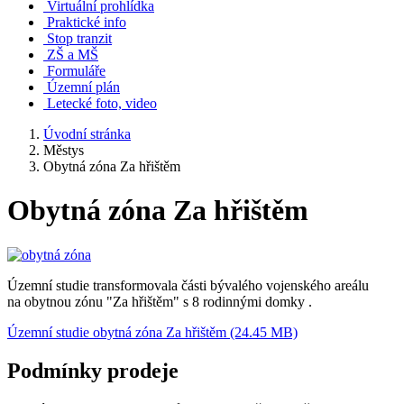
Virtuální prohlídka
Praktické info
Stop tranzit
ZŠ a MŠ
Formuláře
Územní plán
Letecké foto, video
Úvodní stránka
Městys
Obytná zóna Za hřištěm
Obytná zóna Za hřištěm
Územní studie transformovala části bývalého vojenského areálu
na obytnou zónu "Za hřištěm" s 8 rodinnými domky .
Územní studie obytná zóna Za hřištěm (24.45 MB)
Podmínky prodeje