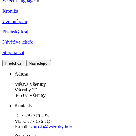
Select Language
▼
Kronika
Územní plán
Plzeňský kraj
Návštěva lékaře
Stop tranzit
Předchozí
Následující
Adresa
Městys Všeruby
Všeruby 77
345 07 Všeruby
Kontakty
Tel.: 379 779 233
Mob.: 777 626 765
E-mail:
starosta@vseruby.info