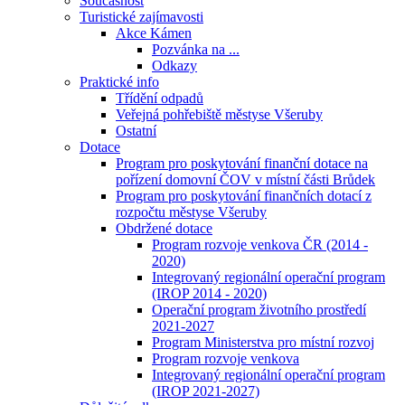
Současnost
Turistické zajímavosti
Akce Kámen
Pozvánka na ...
Odkazy
Praktické info
Třídění odpadů
Veřejná pohřebiště městyse Všeruby
Ostatní
Dotace
Program pro poskytování finanční dotace na
pořízení domovní ČOV v místní části Brůdek
Program pro poskytování finančních dotací z
rozpočtu městyse Všeruby
Obdržené dotace
Program rozvoje venkova ČR (2014 -
2020)
Integrovaný regionální operační program
(IROP 2014 - 2020)
Operační program životního prostředí
2021-2027
Program Ministerstva pro místní rozvoj
Program rozvoje venkova
Integrovaný regionální operační program
(IROP 2021-2027)