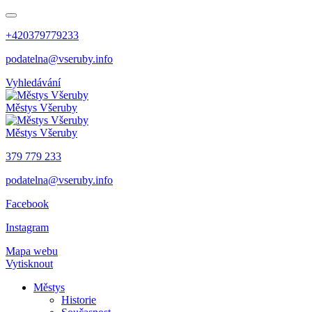
+420379779233
podatelna@vseruby.info
Vyhledávání
Městys
Všeruby
Městys
Všeruby
379 779 233
podatelna@vseruby.info
Facebook
Instagram
Mapa webu
Vytisknout
Městys
Historie