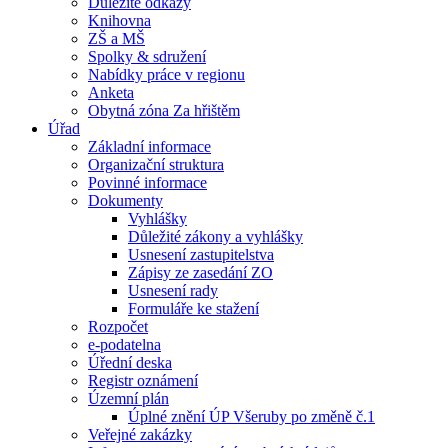
Důležité odkazy
Knihovna
ZŠ a MŠ
Spolky & sdružení
Nabídky práce v regionu
Anketa
Obytná zóna Za hřištěm
Úřad
Základní informace
Organizační struktura
Povinné informace
Dokumenty
Vyhlášky
Důležité zákony a vyhlášky
Usnesení zastupitelstva
Zápisy ze zasedání ZO
Usnesení rady
Formuláře ke stažení
Rozpočet
e-podatelna
Úřední deska
Registr oznámení
Územní plán
Úplné znění ÚP Všeruby po změně č.1
Veřejné zakázky