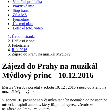
Virtuální prohlídka
Praktické info
Stop tranzit
ZŠ a MŠ
Formuláře
Územní plán
Letecké foto, video
Úvodní stránka
Události v obci
Fotogalerie
Rok 2016
Zájezd do Prahy na muzikál Mýdlový...
Zájezd do Prahy na muzikál
Mýdlový princ - 10.12.2016
Městys Všeruby pořádal v sobotu 10. 12 . 2016 zájezd do Prahy na
muzikál Mýdlový princ.
V sobotu 10. prosince se v časných ranních hodinách do posledního
místečka naplnil autobus, který již potřetí vyvezl všerubské
na zájezd do Prahy „za kulturou“.