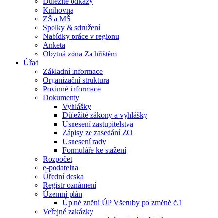
Důležité odkazy
Knihovna
ZŠ a MŠ
Spolky & sdružení
Nabídky práce v regionu
Anketa
Obytná zóna Za hřištěm
Úřad
Základní informace
Organizační struktura
Povinné informace
Dokumenty
Vyhlášky
Důležité zákony a vyhlášky
Usnesení zastupitelstva
Zápisy ze zasedání ZO
Usnesení rady
Formuláře ke stažení
Rozpočet
e-podatelna
Úřední deska
Registr oznámení
Územní plán
Úplné znění ÚP Všeruby po změně č.1
Veřejné zakázky