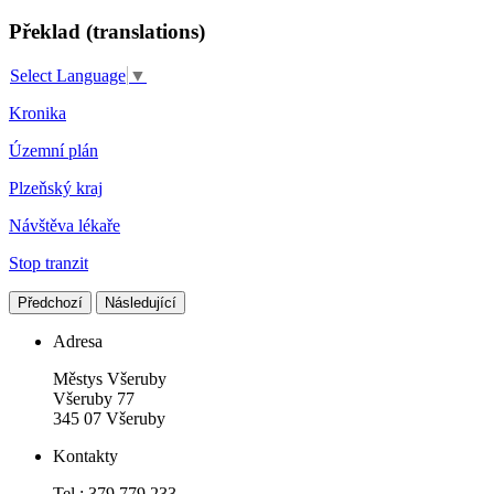
Překlad (translations)
Select Language
▼
Kronika
Územní plán
Plzeňský kraj
Návštěva lékaře
Stop tranzit
Předchozí
Následující
Adresa
Městys Všeruby
Všeruby 77
345 07 Všeruby
Kontakty
Tel.: 379 779 233