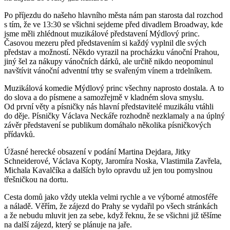
Po příjezdu do našeho hlavního města nám pan starosta dal rozchod
s tím, že ve 13:30 se všichni sejdeme před divadlem Broadway, kde
jsme měli zhlédnout muzikálové představení Mýdlový princ.
Časovou mezeru před představením si každý vyplnil dle svých
představ a možností. Někdo vyrazil na procházku vánoční Prahou,
jiný šel za nákupy vánočních dárků, ale určitě nikdo neopominul
navštívit vánoční adventní trhy se svařeným vínem a trdelníkem.
Muzikálová komedie Mýdlový princ všechny naprosto dostala. A to
do slova a do písmene a samozřejmě v kladném slova smyslu.
Od první věty a písničky nás hlavní představitelé muzikálu vtáhli
do děje. Písničky Václava Neckáře rozhodně nezklamaly a na úplný
závěr představení se publikum domáhalo několika písničkových
přídavků.
Úžasné herecké obsazení v podání Martina Dejdara, Jitky
Schneiderové, Václava Kopty, Jaromíra Noska, Vlastimila Zavřela,
Michala Kavalčíka a dalších bylo opravdu už jen tou pomyslnou
třešničkou na dortu.
Cesta domů jako vždy utekla velmi rychle a ve výborné atmosféře
a náladě. Věřím, že zájezd do Prahy se vydařil po všech stránkách
a že nebudu mluvit jen za sebe, když řeknu, že se všichni již těšíme
na další zájezd, který se plánuje na jaře.