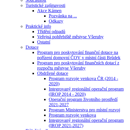
Současnost
Turistické zajímavosti
Akce Kámen
Pozvánka na ...
Odkazy
Praktické info
Třídění odpadů
Veřejná pohřebiště městyse Všeruby
Ostatní
Dotace
Program pro poskytování finanční dotace na
pořízení domovní ČOV v místní části Brůdek
Program pro poskytování finančních dotací z
rozpočtu městyse Všeruby
Obdržené dotace
Program rozvoje venkova ČR (2014 -
2020)
Integrovaný regionální operační program
(IROP 2014 - 2020)
Operační program životního prostředí
2021-2027
Program Ministerstva pro místní rozvoj
Program rozvoje venkova
Integrovaný regionální operační program
(IROP 2021-2027)