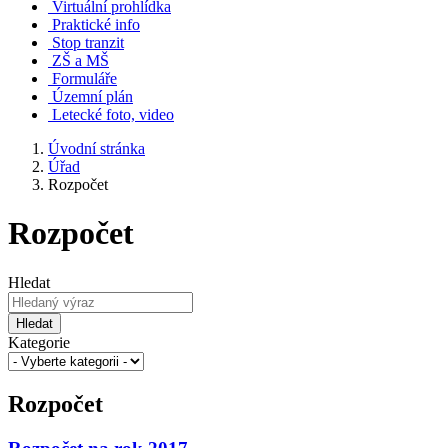
Virtuální prohlídka
Praktické info
Stop tranzit
ZŠ a MŠ
Formuláře
Územní plán
Letecké foto, video
Úvodní stránka
Úřad
Rozpočet
Rozpočet
Hledat
Hledat
Kategorie
Rozpočet