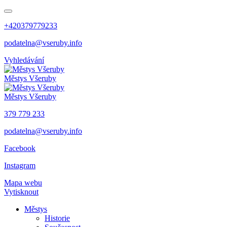
+420379779233
podatelna@vseruby.info
Vyhledávání
Městys
Všeruby
Městys
Všeruby
379 779 233
podatelna@vseruby.info
Facebook
Instagram
Mapa webu
Vytisknout
Městys
Historie