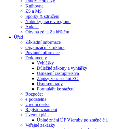
Důležité odkazy
Knihovna
ZŠ a MŠ
Spolky & sdružení
Nabídky práce v regionu
Anketa
Obytná zóna Za hřištěm
Úřad
Základní informace
Organizační struktura
Povinné informace
Dokumenty
Vyhlášky
Důležité zákony a vyhlášky
Usnesení zastupitelstva
Zápisy ze zasedání ZO
Usnesení rady
Formuláře ke stažení
Rozpočet
e-podatelna
Úřední deska
Registr oznámení
Územní plán
Úplné znění ÚP Všeruby po změně č.1
Veřejné zakázky