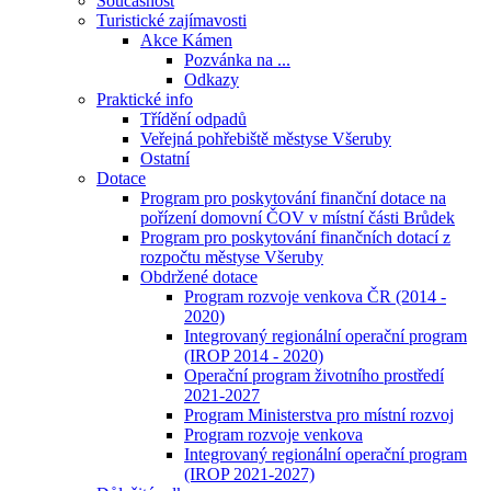
Současnost
Turistické zajímavosti
Akce Kámen
Pozvánka na ...
Odkazy
Praktické info
Třídění odpadů
Veřejná pohřebiště městyse Všeruby
Ostatní
Dotace
Program pro poskytování finanční dotace na
pořízení domovní ČOV v místní části Brůdek
Program pro poskytování finančních dotací z
rozpočtu městyse Všeruby
Obdržené dotace
Program rozvoje venkova ČR (2014 -
2020)
Integrovaný regionální operační program
(IROP 2014 - 2020)
Operační program životního prostředí
2021-2027
Program Ministerstva pro místní rozvoj
Program rozvoje venkova
Integrovaný regionální operační program
(IROP 2021-2027)