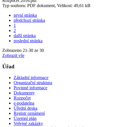
Rozpocet 2016.pdf
Typ souboru: PDF dokument, Velikost: 49,61 kB
první stránka
předchozí stránka
1
2
další stránka
poslední stránka
Zobrazeno
21
-
30
ze 30
Zobrazit vše
Úřad
Základní informace
Organizační struktura
Povinné informace
Dokumenty
Rozpočet
e-podatelna
Úřední deska
Registr oznámení
Územní plán
Veřejné zakázky