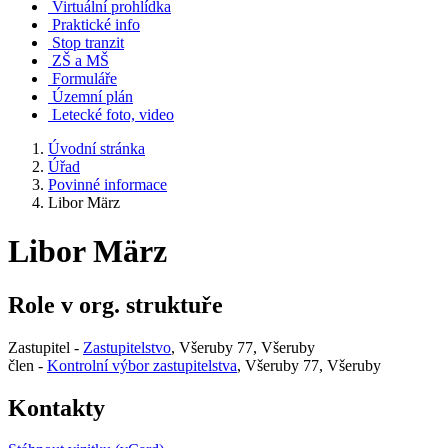
Virtuální prohlídka
Praktické info
Stop tranzit
ZŠ a MŠ
Formuláře
Územní plán
Letecké foto, video
Úvodní stránka
Úřad
Povinné informace
Libor März
Libor März
Role v org. struktuře
Zastupitel -
Zastupitelstvo
, Všeruby 77, Všeruby
člen -
Kontrolní výbor zastupitelstva
, Všeruby 77, Všeruby
Kontakty