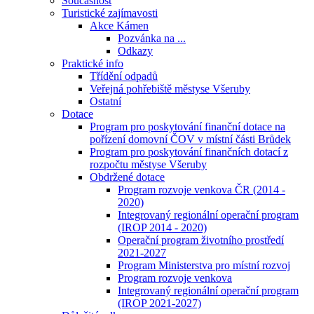
Současnost
Turistické zajímavosti
Akce Kámen
Pozvánka na ...
Odkazy
Praktické info
Třídění odpadů
Veřejná pohřebiště městyse Všeruby
Ostatní
Dotace
Program pro poskytování finanční dotace na
pořízení domovní ČOV v místní části Brůdek
Program pro poskytování finančních dotací z
rozpočtu městyse Všeruby
Obdržené dotace
Program rozvoje venkova ČR (2014 -
2020)
Integrovaný regionální operační program
(IROP 2014 - 2020)
Operační program životního prostředí
2021-2027
Program Ministerstva pro místní rozvoj
Program rozvoje venkova
Integrovaný regionální operační program
(IROP 2021-2027)