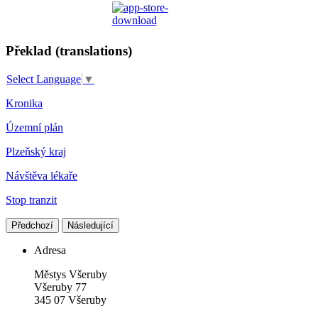
Překlad (translations)
Select Language
▼
Kronika
Územní plán
Plzeňský kraj
Návštěva lékaře
Stop tranzit
Předchozí
Následující
Adresa
Městys Všeruby
Všeruby 77
345 07 Všeruby