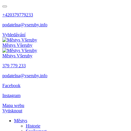
+420379779233
podatelna@vseruby.info
Vyhledávání
Městys
Všeruby
Městys
Všeruby
379 779 233
podatelna@vseruby.info
Facebook
Instagram
Mapa webu
Vytisknout
Městys
Historie