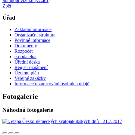
Stáhnout vizitku (vCard)
Zpět
Úřad
Základní informace
Organizační struktura
Povinné informace
Dokumenty
Rozpočet
e-podatelna
Úřední deska
Registr oznámení
Územní plán
Veřejné zakázky
Informace o zpracování osobních údajů
Fotogalerie
Náhodná fotogalerie