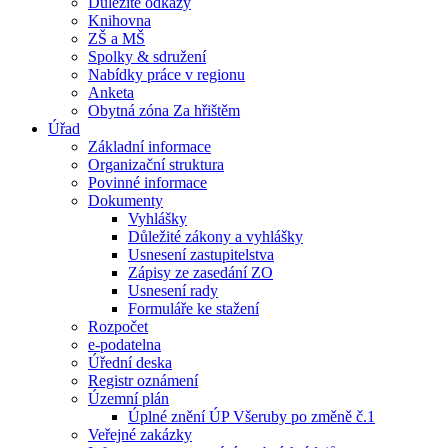
Důležité odkazy
Knihovna
ZŠ a MŠ
Spolky & sdružení
Nabídky práce v regionu
Anketa
Obytná zóna Za hřištěm
Úřad
Základní informace
Organizační struktura
Povinné informace
Dokumenty
Vyhlášky
Důležité zákony a vyhlášky
Usnesení zastupitelstva
Zápisy ze zasedání ZO
Usnesení rady
Formuláře ke stažení
Rozpočet
e-podatelna
Úřední deska
Registr oznámení
Územní plán
Úplné znění ÚP Všeruby po změně č.1
Veřejné zakázky