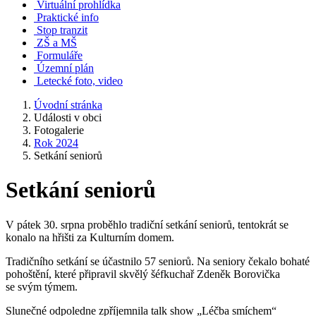
Virtuální prohlídka
Praktické info
Stop tranzit
ZŠ a MŠ
Formuláře
Územní plán
Letecké foto, video
Úvodní stránka
Události v obci
Fotogalerie
Rok 2024
Setkání seniorů
Setkání seniorů
V pátek 30. srpna proběhlo tradiční setkání seniorů, tentokrát se
konalo na hřišti za Kulturním domem.
Tradičního setkání se účastnilo 57 seniorů. Na seniory čekalo bohaté
pohoštění, které připravil skvělý šéfkuchař Zdeněk Borovička
se svým týmem.
Slunečné odpoledne zpříjemnila talk show „Léčba smíchem“