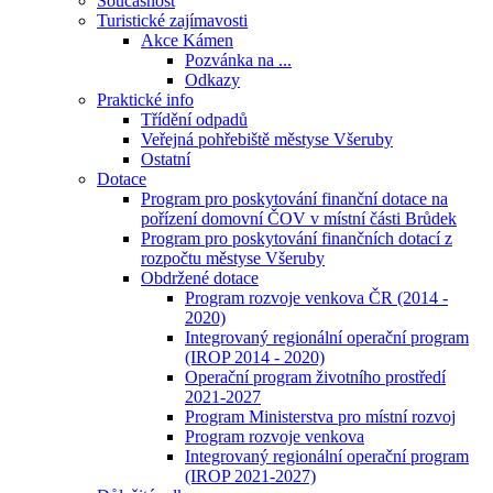
Současnost
Turistické zajímavosti
Akce Kámen
Pozvánka na ...
Odkazy
Praktické info
Třídění odpadů
Veřejná pohřebiště městyse Všeruby
Ostatní
Dotace
Program pro poskytování finanční dotace na
pořízení domovní ČOV v místní části Brůdek
Program pro poskytování finančních dotací z
rozpočtu městyse Všeruby
Obdržené dotace
Program rozvoje venkova ČR (2014 -
2020)
Integrovaný regionální operační program
(IROP 2014 - 2020)
Operační program životního prostředí
2021-2027
Program Ministerstva pro místní rozvoj
Program rozvoje venkova
Integrovaný regionální operační program
(IROP 2021-2027)