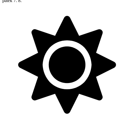
pátek
7. 8.