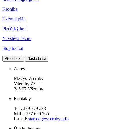
Kronika
Územní plán
Plzeňský kraj
Návštěva lékaře
Stop tranzit
Předchozí
Následující
Adresa
Městys Všeruby
Všeruby 77
345 07 Všeruby
Kontakty
Tel.: 379 779 233
Mob.: 777 626 765
E-mail:
starosta@vseruby.info
Úřední hodiny