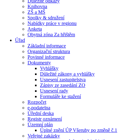
Důležité odkazy
Knihovna
ZŠ a MŠ
Spolky & sdružení
Nabídky práce v regionu
Anketa
Obytná zóna Za hřištěm
Úřad
Základní informace
Organizační struktura
Povinné informace
Dokumenty
Vyhlášky
Důležité zákony a vyhlášky
Usnesení zastupitelstva
Zápisy ze zasedání ZO
Usnesení rady
Formuláře ke stažení
Rozpočet
e-podatelna
Úřední deska
Registr oznámení
Územní plán
Úplné znění ÚP Všeruby po změně č.1
Veřejné zakázky