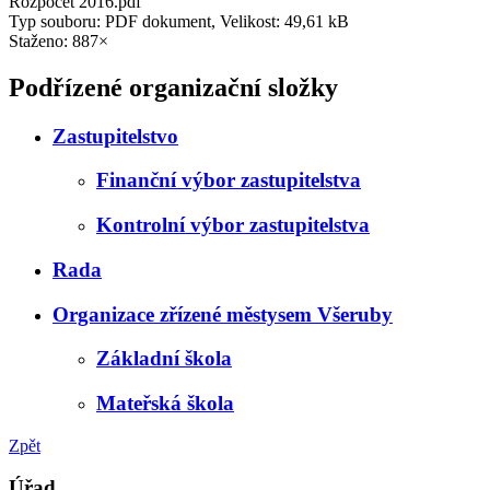
Rozpocet 2016.pdf
Typ souboru: PDF dokument, Velikost: 49,61 kB
Staženo: 887×
Podřízené organizační složky
Zastupitelstvo
Finanční výbor zastupitelstva
Kontrolní výbor zastupitelstva
Rada
Organizace zřízené městysem Všeruby
Základní škola
Mateřská škola
Zpět
Úřad