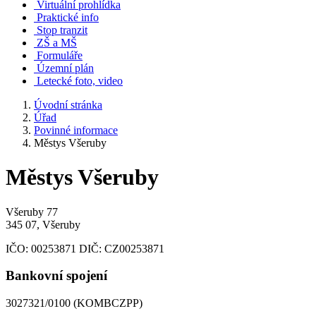
Virtuální prohlídka
Praktické info
Stop tranzit
ZŠ a MŠ
Formuláře
Územní plán
Letecké foto, video
Úvodní stránka
Úřad
Povinné informace
Městys Všeruby
Městys Všeruby
Všeruby 77
345 07, Všeruby
IČO:
00253871
DIČ:
CZ00253871
Bankovní spojení
3027321/0100 (KOMBCZPP)