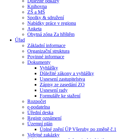
Důležité odkazy
Knihovna
ZŠ a MŠ
Spolky & sdružení
Nabídky práce v regionu
Anketa
Obytná zóna Za hřištěm
Úřad
Základní informace
Organizační struktura
Povinné informace
Dokumenty
Vyhlášky
Důležité zákony a vyhlášky
Usnesení zastupitelstva
Zápisy ze zasedání ZO
Usnesení rady
Formuláře ke stažení
Rozpočet
e-podatelna
Úřední deska
Registr oznámení
Územní plán
Úplné znění ÚP Všeruby po změně č.1
Veřejné zakázky