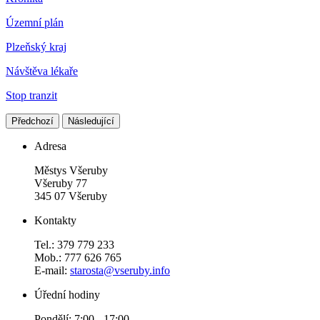
Územní plán
Plzeňský kraj
Návštěva lékaře
Stop tranzit
Předchozí
Následující
Adresa
Městys Všeruby
Všeruby 77
345 07 Všeruby
Kontakty
Tel.: 379 779 233
Mob.: 777 626 765
E-mail:
starosta@vseruby.info
Úřední hodiny
Pondělí: 7:00 - 17:00