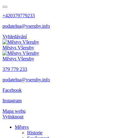
+420379779233
podatelna@vseruby.info
Vyhledávání
Městys
Všeruby
Městys
Všeruby
379 779 233
podatelna@vseruby.info
Facebook
Instagram
Mapa webu
Vytisknout
Městys
Historie