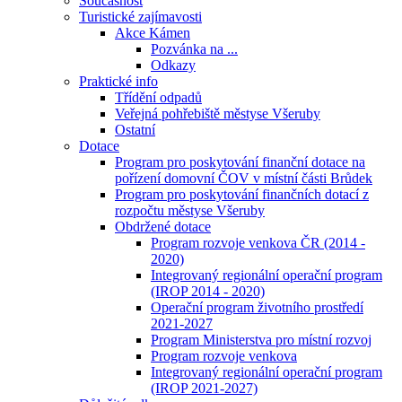
Současnost
Turistické zajímavosti
Akce Kámen
Pozvánka na ...
Odkazy
Praktické info
Třídění odpadů
Veřejná pohřebiště městyse Všeruby
Ostatní
Dotace
Program pro poskytování finanční dotace na
pořízení domovní ČOV v místní části Brůdek
Program pro poskytování finančních dotací z
rozpočtu městyse Všeruby
Obdržené dotace
Program rozvoje venkova ČR (2014 -
2020)
Integrovaný regionální operační program
(IROP 2014 - 2020)
Operační program životního prostředí
2021-2027
Program Ministerstva pro místní rozvoj
Program rozvoje venkova
Integrovaný regionální operační program
(IROP 2021-2027)