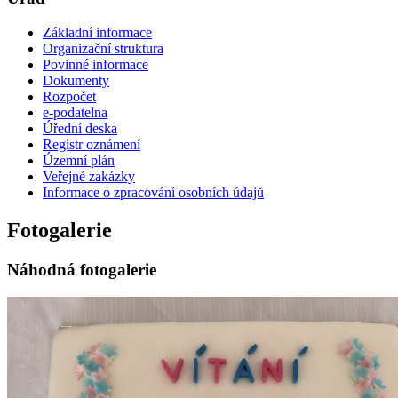
Základní informace
Organizační struktura
Povinné informace
Dokumenty
Rozpočet
e-podatelna
Úřední deska
Registr oznámení
Územní plán
Veřejné zakázky
Informace o zpracování osobních údajů
Fotogalerie
Náhodná fotogalerie