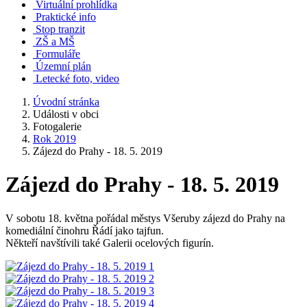
Virtuální prohlídka
Praktické info
Stop tranzit
ZŠ a MŠ
Formuláře
Územní plán
Letecké foto, video
Úvodní stránka
Události v obci
Fotogalerie
Rok 2019
Zájezd do Prahy - 18. 5. 2019
Zájezd do Prahy - 18. 5. 2019
V sobotu 18. května pořádal městys Všeruby zájezd do Prahy na
komediální činohru Řádí jako tajfun.
Někteří navštívili také Galerii ocelových figurín.