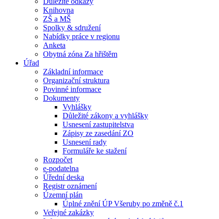
Důležité odkazy
Knihovna
ZŠ a MŠ
Spolky & sdružení
Nabídky práce v regionu
Anketa
Obytná zóna Za hřištěm
Úřad
Základní informace
Organizační struktura
Povinné informace
Dokumenty
Vyhlášky
Důležité zákony a vyhlášky
Usnesení zastupitelstva
Zápisy ze zasedání ZO
Usnesení rady
Formuláře ke stažení
Rozpočet
e-podatelna
Úřední deska
Registr oznámení
Územní plán
Úplné znění ÚP Všeruby po změně č.1
Veřejné zakázky