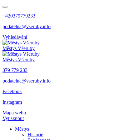
+420379779233
podatelna@vseruby.info
Vyhledávání
Městys
Všeruby
Městys
Všeruby
379 779 233
podatelna@vseruby.info
Facebook
Instagram
Mapa webu
Vytisknout
Městys
Historie