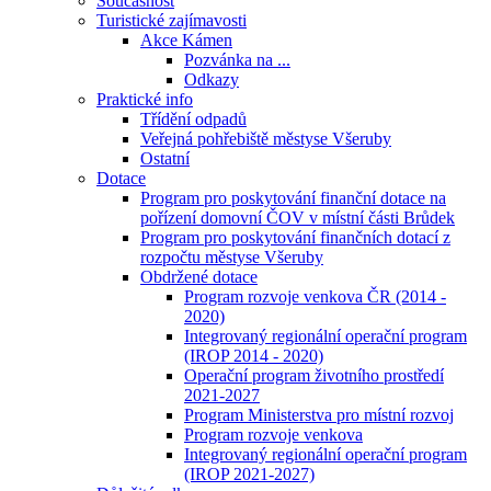
Současnost
Turistické zajímavosti
Akce Kámen
Pozvánka na ...
Odkazy
Praktické info
Třídění odpadů
Veřejná pohřebiště městyse Všeruby
Ostatní
Dotace
Program pro poskytování finanční dotace na
pořízení domovní ČOV v místní části Brůdek
Program pro poskytování finančních dotací z
rozpočtu městyse Všeruby
Obdržené dotace
Program rozvoje venkova ČR (2014 -
2020)
Integrovaný regionální operační program
(IROP 2014 - 2020)
Operační program životního prostředí
2021-2027
Program Ministerstva pro místní rozvoj
Program rozvoje venkova
Integrovaný regionální operační program
(IROP 2021-2027)