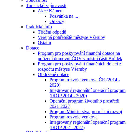
Současnost
Turistické zajímavosti
Akce Kámen
Pozvánka na ...
Odkazy
Praktické info
Třídění odpadů
Veřejná pohřebiště městyse Všeruby
Ostatní
Dotace
Program pro poskytování finanční dotace na
pořízení domovní ČOV v místní části Brůdek
Program pro poskytování finančních dotací z
rozpočtu městyse Všeruby
Obdržené dotace
Program rozvoje venkova ČR (2014 -
2020)
Integrovaný regionální operační program
(IROP 2014 - 2020)
Operační program životního prostředí
2021-2027
Program Ministerstva pro místní rozvoj
Program rozvoje venkova
Integrovaný regionální operační program
(IROP 2021-2027)