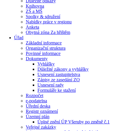
Důležité odkazy
Knihovna
ZŠ a MŠ
Spolky & sdružení
Nabídky práce v regionu
Anketa
Obytná zóna Za hřištěm
Úřad
Základní informace
Organizační struktura
Povinné informace
Dokumenty
Vyhlášky
Důležité zákony a vyhlášky
Usnesení zastupitelstva
Zápisy ze zasedání ZO
Usnesení rady
Formuláře ke stažení
Rozpočet
e-podatelna
Úřední deska
Registr oznámení
Územní plán
Úplné znění ÚP Všeruby po změně č.1
Veřejné zakázky