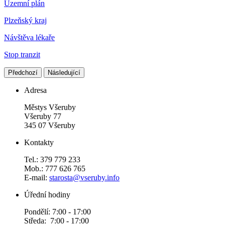
Územní plán
Plzeňský kraj
Návštěva lékaře
Stop tranzit
Předchozí
Následující
Adresa
Městys Všeruby
Všeruby 77
345 07 Všeruby
Kontakty
Tel.: 379 779 233
Mob.: 777 626 765
E-mail:
starosta@vseruby.info
Úřední hodiny
Pondělí: 7:00 - 17:00
Středa: 7:00 - 17:00