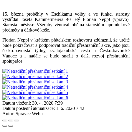
15. března proběhly v Eschlkamu volby a ve funkci starosty
vystřídal Josefa Kammermeiera 40 letý Florian Neppl (vpravo).
Starosta městyse Všeruby věnoval oběma starostům upomínkové
předměty a dárkové koše.
Florian Neppl v krátkém přátelském rozhovoru zdůraznil, že určitě
bude pokračovat a podporovat tradiční přeshraniční akce, jako jsou
česko-bavorské týdny, svatojakubská cesta a Česko-bavorské
Vánoce a i nadále se bude snažit o další rozvoj přeshraniční
spolupráce.
Datum vložení:
30. 4. 2020 7:39
Datum poslední aktualizace:
1. 6. 2020 7:42
Autor:
Správce Webu