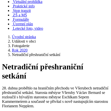
Virtuální prohlídka
Praktické info
Stop tranzit
ZŠ a MŠ
Formuláře
Územní plán
Letecké foto, video
Úvodní stránka
Události v obci
Fotogalerie
Rok 2020
Netradiční přeshraniční setkání
Netradiční přeshraniční
setkání
28. dubna proběhlo na hraničním přechodu ve Všerubech netradiční
přeshraniční setkání. Starosta městyse Všeruby Václav Bernard se
rozloučil s bývalým starostou městyse Eschlkam Sepem
Kammermeirem a současně se přivítal s nově nastupujícím starostou
Florianem Nepplem.