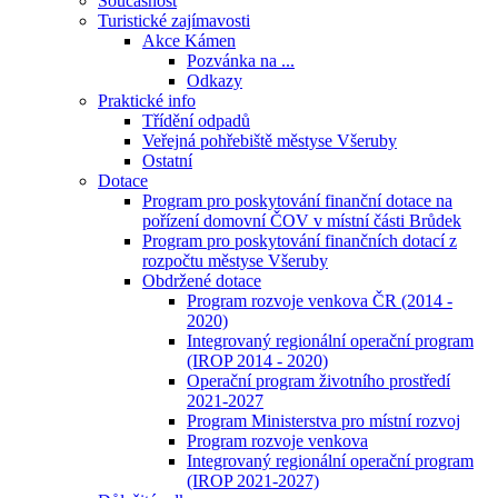
Současnost
Turistické zajímavosti
Akce Kámen
Pozvánka na ...
Odkazy
Praktické info
Třídění odpadů
Veřejná pohřebiště městyse Všeruby
Ostatní
Dotace
Program pro poskytování finanční dotace na
pořízení domovní ČOV v místní části Brůdek
Program pro poskytování finančních dotací z
rozpočtu městyse Všeruby
Obdržené dotace
Program rozvoje venkova ČR (2014 -
2020)
Integrovaný regionální operační program
(IROP 2014 - 2020)
Operační program životního prostředí
2021-2027
Program Ministerstva pro místní rozvoj
Program rozvoje venkova
Integrovaný regionální operační program
(IROP 2021-2027)