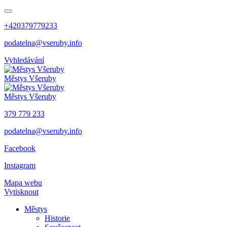
+420379779233
podatelna@vseruby.info
Vyhledávání
Městys
Všeruby
Městys
Všeruby
379 779 233
podatelna@vseruby.info
Facebook
Instagram
Mapa webu
Vytisknout
Městys
Historie