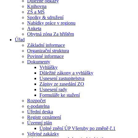
Důležité odkazy
Knihovna
ZŠ a MŠ
Spolky & sdružení
Nabídky práce v regionu
Anketa
Obytná zóna Za hřištěm
Úřad
Základní informace
Organizační struktura
Povinné informace
Dokumenty
Vyhlášky
Důležité zákony a vyhlášky
Usnesení zastupitelstva
Zápisy ze zasedání ZO
Usnesení rady
Formuláře ke stažení
Rozpočet
e-podatelna
Úřední deska
Registr oznámení
Územní plán
Úplné znění ÚP Všeruby po změně č.1
Veřejné zakázky