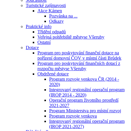
Současnost
Turistické zajímavosti
Akce Kámen
Pozvánka na ...
Odkazy
Praktické info
Třídění odpadů
Veřejná pohřebiště městyse Všeruby
Ostatní
Dotace
Program pro poskytování finanční dotace na
pořízení domovní ČOV v místní části Brůdek
Program pro poskytování finančních dotací z
rozpočtu městyse Všeruby
Obdržené dotace
Program rozvoje venkova ČR (2014 -
2020)
Integrovaný regionální operační program
(IROP 2014 - 2020)
Operační program životního prostředí
2021-2027
Program Ministerstva pro místní rozvoj
Program rozvoje venkova
Integrovaný regionální operační program
(IROP 2021-2027)