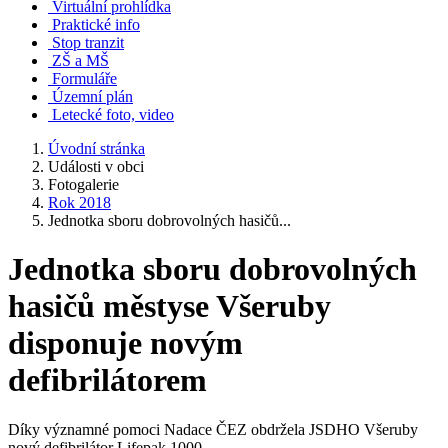
Virtuální prohlídka
Praktické info
Stop tranzit
ZŠ a MŠ
Formuláře
Územní plán
Letecké foto, video
Úvodní stránka
Události v obci
Fotogalerie
Rok 2018
Jednotka sboru dobrovolných hasičů...
Jednotka sboru dobrovolných
hasičů městyse Všeruby
disponuje novým
defibrilátorem
Díky významné pomoci Nadace ČEZ obdržela JSDHO Všeruby
nový defibrilátor Lifepak 1000.