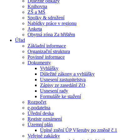
Důležité odkazy
Knihovna
ZŠ a MŠ
Spolky & sdružení
Nabídky práce v regionu
Anketa
Obytná zóna Za hřištěm
Úřad
Základní informace
Organizační struktura
Povinné informace
Dokumenty
Vyhlášky
Důležité zákony a vyhlášky
Usnesení zastupitelstva
Zápisy ze zasedání ZO
Usnesení rady
Formuláře ke stažení
Rozpočet
e-podatelna
Úřední deska
Registr oznámení
Územní plán
Úplné znění ÚP Všeruby po změně č.1
Veřejné zakázky