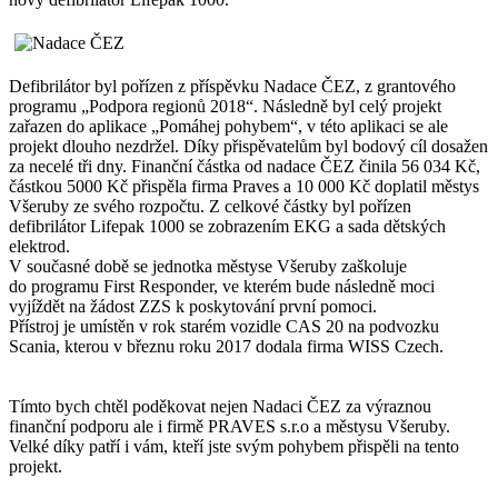
Defibrilátor byl pořízen z příspěvku Nadace ČEZ, z grantového
programu „Podpora regionů 2018“. Následně byl celý projekt
zařazen do aplikace „Pomáhej pohybem“, v této aplikaci se ale
projekt dlouho nezdržel. Díky přispěvatelům byl bodový cíl dosažen
za necelé tři dny. Finanční částka od nadace ČEZ činila 56 034 Kč,
částkou 5000 Kč přispěla firma Praves a 10 000 Kč doplatil městys
Všeruby ze svého rozpočtu. Z celkové částky byl pořízen
defibrilátor Lifepak 1000 se zobrazením EKG a sada dětských
elektrod.
V současné době se jednotka městyse Všeruby zaškoluje
do programu First Responder, ve kterém bude následně moci
vyjíždět na žádost ZZS k poskytování první pomoci.
Přístroj je umístěn v rok starém vozidle CAS 20 na podvozku
Scania, kterou v březnu roku 2017 dodala firma WISS Czech.
Tímto bych chtěl poděkovat nejen Nadaci ČEZ za výraznou
finanční podporu ale i firmě PRAVES s.r.o a městysu Všeruby.
Velké díky patří i vám, kteří jste svým pohybem přispěli na tento
projekt.