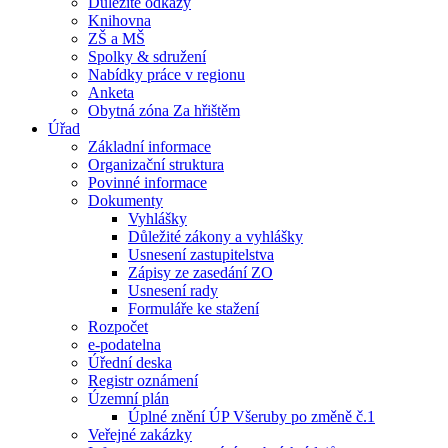
Důležité odkazy
Knihovna
ZŠ a MŠ
Spolky & sdružení
Nabídky práce v regionu
Anketa
Obytná zóna Za hřištěm
Úřad
Základní informace
Organizační struktura
Povinné informace
Dokumenty
Vyhlášky
Důležité zákony a vyhlášky
Usnesení zastupitelstva
Zápisy ze zasedání ZO
Usnesení rady
Formuláře ke stažení
Rozpočet
e-podatelna
Úřední deska
Registr oznámení
Územní plán
Úplné znění ÚP Všeruby po změně č.1
Veřejné zakázky