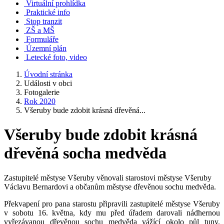
Virtuální prohlídka
Praktické info
Stop tranzit
ZŠ a MŠ
Formuláře
Územní plán
Letecké foto, video
Úvodní stránka
Události v obci
Fotogalerie
Rok 2020
Všeruby bude zdobit krásná dřevěná...
Všeruby bude zdobit krásná
dřevěná socha medvěda
Zastupitelé městyse Všeruby věnovali starostovi městyse Všeruby
Václavu Bernardovi a občanům městyse dřevěnou sochu medvěda.
Překvapení pro pana starostu připravili zastupitelé městyse Všeruby
v sobotu 16. května, kdy mu před úřadem darovali nádhernou
vyřezávanou dřevěnou sochu medvěda vážící okolo půl tuny.