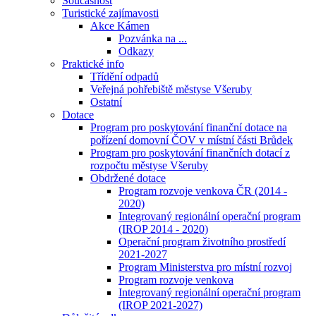
Současnost
Turistické zajímavosti
Akce Kámen
Pozvánka na ...
Odkazy
Praktické info
Třídění odpadů
Veřejná pohřebiště městyse Všeruby
Ostatní
Dotace
Program pro poskytování finanční dotace na
pořízení domovní ČOV v místní části Brůdek
Program pro poskytování finančních dotací z
rozpočtu městyse Všeruby
Obdržené dotace
Program rozvoje venkova ČR (2014 -
2020)
Integrovaný regionální operační program
(IROP 2014 - 2020)
Operační program životního prostředí
2021-2027
Program Ministerstva pro místní rozvoj
Program rozvoje venkova
Integrovaný regionální operační program
(IROP 2021-2027)