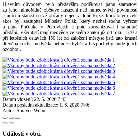
Hlavním důvodem bylo především poděkovat panu starostovi
za jeho mimořádně obětavé nasazení nad rámec svých povinností
a práci a starost o své občany nejen v době krize. Iniciátorem celé
akce byl zastupitel Miloslav Polák, který nechal sochu vyřezat
u pana Pučelíka v Petrovicích a poté zorganizoval i samotné
předání. Všerubští mají medvěda ve svém znaku již od roku 1570 a
při letošních oslavách 450 let od založení městyse jistě tato krásná
dřevěná socha medvěda nebude chybět a bezpochyby bude jejich
ozdobou.
Datum vložení:
22. 5. 2020 7:43
Datum poslední aktualizace:
1. 6. 2020 7:46
Autor:
Správce Webu
Události v obci