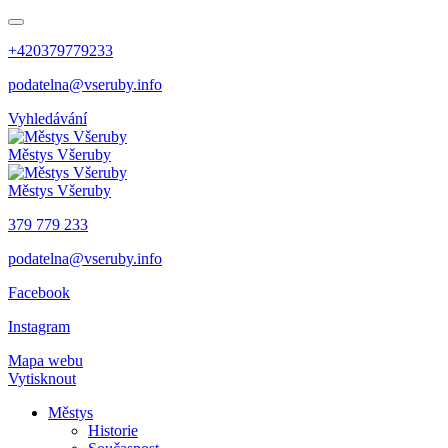
+420379779233
podatelna@vseruby.info
Vyhledávání
Městys
Všeruby
Městys
Všeruby
379 779 233
podatelna@vseruby.info
Facebook
Instagram
Mapa webu
Vytisknout
Městys
Historie