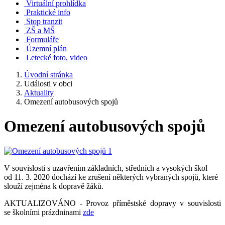
Virtuální prohlídka
Praktické info
Stop tranzit
ZŠ a MŠ
Formuláře
Územní plán
Letecké foto, video
Úvodní stránka
Události v obci
Aktuality
Omezení autobusových spojů
Omezení autobusových spojů
V souvislosti s uzavřením základních, středních a vysokých škol
od 11. 3. 2020 dochází ke zrušení některých vybraných spojů, které
slouží zejména k dopravě žáků.
AKTUALIZOVÁNO - Provoz příměstské dopravy v souvislosti
se školními prázdninami
zde