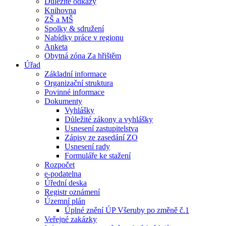
Důležité odkazy
Knihovna
ZŠ a MŠ
Spolky & sdružení
Nabídky práce v regionu
Anketa
Obytná zóna Za hřištěm
Úřad
Základní informace
Organizační struktura
Povinné informace
Dokumenty
Vyhlášky
Důležité zákony a vyhlášky
Usnesení zastupitelstva
Zápisy ze zasedání ZO
Usnesení rady
Formuláře ke stažení
Rozpočet
e-podatelna
Úřední deska
Registr oznámení
Územní plán
Úplné znění ÚP Všeruby po změně č.1
Veřejné zakázky