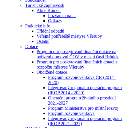
Současnost
Turistické zajímavosti
Akce Kámen
Pozvánka na ...
Odkazy
Praktické info
Třídění odpadů
Veřejná pohřebiště městyse Všeruby
Ostatní
Dotace
Program pro poskytování finanční dotace na
pořízení domovní ČOV v místní části Brůdek
Program pro poskytování finančních dotací z
rozpočtu městyse Všeruby
Obdržené dotace
Program rozvoje venkova ČR (2014 -
2020)
Integrovaný regionální operační program
(IROP 2014 - 2020)
Operační program životního prostředí
2021-2027
Program Ministerstva pro místní rozvoj
Program rozvoje venkova
Integrovaný regionální operační program
(IROP 2021-2027)