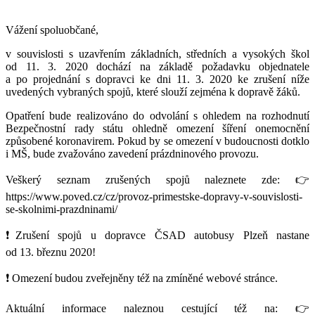
Vážení spoluobčané,
v souvislosti s uzavřením základních, středních a vysokých škol
od 11. 3. 2020 dochází na základě požadavku objednatele
a po projednání s dopravci ke dni 11. 3. 2020 ke zrušení níže
uvedených vybraných spojů, které slouží zejména k dopravě žáků.
Opatření bude realizováno do odvolání s ohledem na rozhodnutí
Bezpečnostní rady státu ohledně omezení šíření onemocnění
způsobené koronavirem. Pokud by se omezení v budoucnosti dotklo
i MŠ, bude zvažováno zavedení prázdninového provozu.
Veškerý seznam zrušených spojů naleznete zde: 👉
https://www.poved.cz/cz/provoz-primestske-dopravy-v-souvislosti-
se-skolnimi-prazdninami/
❗Zrušení spojů u dopravce ČSAD autobusy Plzeň nastane
od 13. březnu 2020!
❗ Omezení budou zveřejněny též na zmíněné webové stránce.
Aktuální informace naleznou cestující též na: 👉