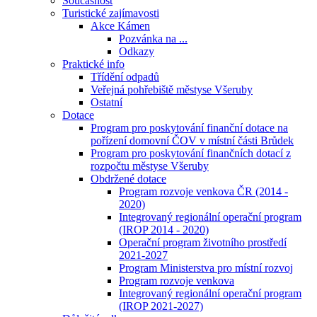
Současnost
Turistické zajímavosti
Akce Kámen
Pozvánka na ...
Odkazy
Praktické info
Třídění odpadů
Veřejná pohřebiště městyse Všeruby
Ostatní
Dotace
Program pro poskytování finanční dotace na
pořízení domovní ČOV v místní části Brůdek
Program pro poskytování finančních dotací z
rozpočtu městyse Všeruby
Obdržené dotace
Program rozvoje venkova ČR (2014 -
2020)
Integrovaný regionální operační program
(IROP 2014 - 2020)
Operační program životního prostředí
2021-2027
Program Ministerstva pro místní rozvoj
Program rozvoje venkova
Integrovaný regionální operační program
(IROP 2021-2027)