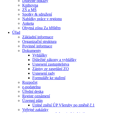
Důležité odkazy
Knihovna
ZŠ a MŠ
Spolky & sdružení
Nabídky práce v regionu
Anketa
Obytná zóna Za hřištěm
Úřad
Základní informace
Organizační struktura
Povinné informace
Dokumenty
Vyhlášky
Důležité zákony a vyhlášky
Usnesení zastupitelstva
Zápisy ze zasedání ZO
Usnesení rady
Formuláře ke stažení
Rozpočet
e-podatelna
Úřední deska
Registr oznámení
Územní plán
Úplné znění ÚP Všeruby po změně č.1
Veřejné zakázky