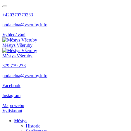
+420379779233
podatelna@vseruby.info
Vyhledávání
Městys
Všeruby
Městys
Všeruby
379 779 233
podatelna@vseruby.info
Facebook
Instagram
Mapa webu
Vytisknout
Městys
Historie