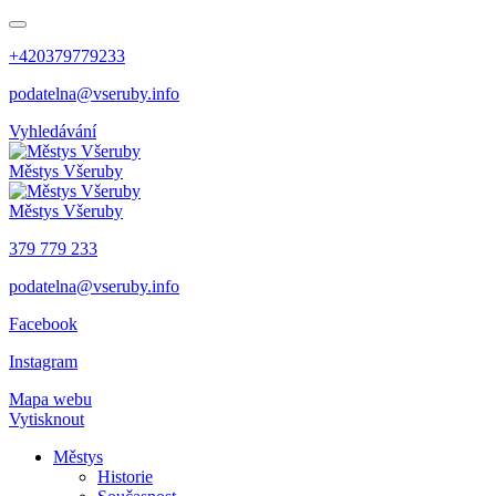
+420379779233
podatelna@vseruby.info
Vyhledávání
Městys
Všeruby
Městys
Všeruby
379 779 233
podatelna@vseruby.info
Facebook
Instagram
Mapa webu
Vytisknout
Městys
Historie