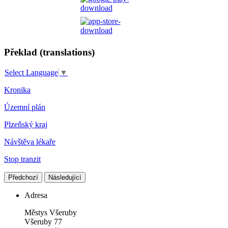
Překlad (translations)
Select Language
▼
Kronika
Územní plán
Plzeňský kraj
Návštěva lékaře
Stop tranzit
Předchozí
Následující
Adresa
Městys Všeruby
Všeruby 77