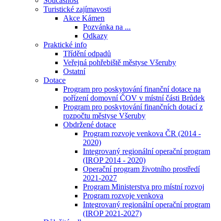
Současnost
Turistické zajímavosti
Akce Kámen
Pozvánka na ...
Odkazy
Praktické info
Třídění odpadů
Veřejná pohřebiště městyse Všeruby
Ostatní
Dotace
Program pro poskytování finanční dotace na
pořízení domovní ČOV v místní části Brůdek
Program pro poskytování finančních dotací z
rozpočtu městyse Všeruby
Obdržené dotace
Program rozvoje venkova ČR (2014 -
2020)
Integrovaný regionální operační program
(IROP 2014 - 2020)
Operační program životního prostředí
2021-2027
Program Ministerstva pro místní rozvoj
Program rozvoje venkova
Integrovaný regionální operační program
(IROP 2021-2027)