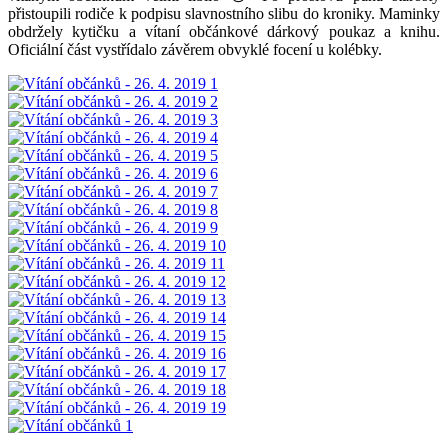
přistoupili rodiče k podpisu slavnostního slibu do kroniky. Maminky
obdržely kytičku a vítaní občánkové dárkový poukaz a knihu.
Oficiální část vystřídalo závěrem obvyklé focení u kolébky.