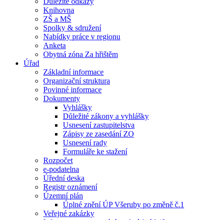
Důležité odkazy
Knihovna
ZŠ a MŠ
Spolky & sdružení
Nabídky práce v regionu
Anketa
Obytná zóna Za hřištěm
Úřad
Základní informace
Organizační struktura
Povinné informace
Dokumenty
Vyhlášky
Důležité zákony a vyhlášky
Usnesení zastupitelstva
Zápisy ze zasedání ZO
Usnesení rady
Formuláře ke stažení
Rozpočet
e-podatelna
Úřední deska
Registr oznámení
Územní plán
Úplné znění ÚP Všeruby po změně č.1
Veřejné zakázky