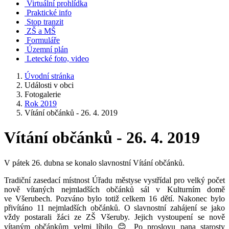
Virtuální prohlídka
Praktické info
Stop tranzit
ZŠ a MŠ
Formuláře
Územní plán
Letecké foto, video
Úvodní stránka
Události v obci
Fotogalerie
Rok 2019
Vítání občánků - 26. 4. 2019
Vítání občánků - 26. 4. 2019
V pátek 26. dubna se konalo slavnostní Vítání občánků.
Tradiční zasedací místnost Úřadu městyse vystřídal pro velký počet
nově vítaných nejmladších občánků sál v Kulturním domě
ve Všerubech. Pozváno bylo totiž celkem 16 dětí. Nakonec bylo
přivítáno 11 nejmladších občánků. O slavnostní zahájení se jako
vždy postarali žáci ze ZŠ Všeruby. Jejich vystoupení se nově
vítaným občánkům velmi líbilo 😊 Po proslovu pana starosty