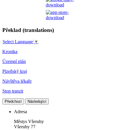
Překlad (translations)
Select Language
▼
Kronika
Územní plán
Plzeňský kraj
Návštěva lékaře
Stop tranzit
Předchozí
Následující
Adresa
Městys Všeruby
Všeruby 77