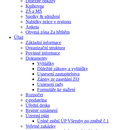
Důležité odkazy
Knihovna
ZŠ a MŠ
Spolky & sdružení
Nabídky práce v regionu
Anketa
Obytná zóna Za hřištěm
Úřad
Základní informace
Organizační struktura
Povinné informace
Dokumenty
Vyhlášky
Důležité zákony a vyhlášky
Usnesení zastupitelstva
Zápisy ze zasedání ZO
Usnesení rady
Formuláře ke stažení
Rozpočet
e-podatelna
Úřední deska
Registr oznámení
Územní plán
Úplné znění ÚP Všeruby po změně č.1
Veřejné zakázky