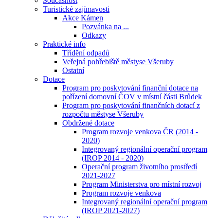
Současnost
Turistické zajímavosti
Akce Kámen
Pozvánka na ...
Odkazy
Praktické info
Třídění odpadů
Veřejná pohřebiště městyse Všeruby
Ostatní
Dotace
Program pro poskytování finanční dotace na
pořízení domovní ČOV v místní části Brůdek
Program pro poskytování finančních dotací z
rozpočtu městyse Všeruby
Obdržené dotace
Program rozvoje venkova ČR (2014 -
2020)
Integrovaný regionální operační program
(IROP 2014 - 2020)
Operační program životního prostředí
2021-2027
Program Ministerstva pro místní rozvoj
Program rozvoje venkova
Integrovaný regionální operační program
(IROP 2021-2027)