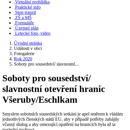
Virtuální prohlídka
Praktické info
Stop tranzit
ZŠ a MŠ
Formuláře
Územní plán
Letecké foto, video
Úvodní stránka
Události v obci
Fotogalerie
Rok 2020
Soboty pro sousedství/ slavnostní...
Soboty pro sousedství/
slavnostní otevření hranic
Všeruby/Eschlkam
Smyslem sobotních sousedských setkání je apel směrem k vládám
jednotlivých členských států EU, aby v případě potřeby zahájily
včasný dialog a aby omezující opatření na hranicích byla až ta
poslední možnost.