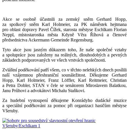
Akce se osobně účastnili za zemský sněm Gerhard Hopp,
za spolkový sněm Karl Holmeier, za PK náměstek hejtmana
pro oblast dopravy Pavel Čížek, starosta městyse Eschlkam Florian
Neppl, místostarostka města Kdyně Věra Říhová a členové
předsednictva Ackermann Gemeinde Regensburg.
Tyto akce jsou jasným důkazem toho, že naše společné vztahy
a spolupráce jsou založeny na reálných, dlouhodobých a pevných
základech podporovaných ve všech vrstvách společnosti.
Zvláštní poděkování patří všem, co v těchto nelehkých dnech posílili
naší vzájemnou přeshraniční sounáležitost. Děkujeme Gerhard
Hopp, Karl Holmeier, Franz Löffler, Karl Reitmeier, Christian
a Petra Dobler, STAN v čele se senátorem Miroslavem Balatkou,
Janu Průhovi a advokátovi Michalu Staňkovi.
Za hudební vystoupení děkujeme Konrádyho dudácké muzice
a speciální poděkováni za pomoc při organizaci hasičům městyse
Všeruby.