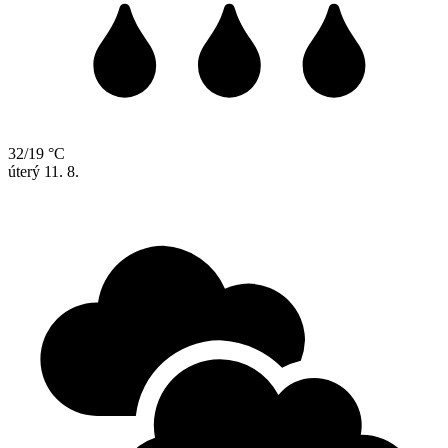
32/19 °C
úterý
11. 8.