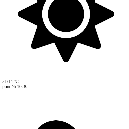
31/14 °C
pondělí
10. 8.