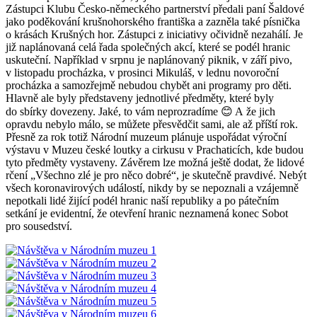
Zástupci Klubu Česko-německého partnerství předali paní Šaldové
jako poděkování krušnohorského františka a zazněla také písnička
o krásách Krušných hor. Zástupci z iniciativy očividně nezahálí. Je
již naplánovaná celá řada společných akcí, které se podél hranic
uskuteční. Například v srpnu je naplánovaný piknik, v září pivo,
v listopadu procházka, v prosinci Mikuláš, v lednu novoroční
procházka a samozřejmě nebudou chybět ani programy pro děti.
Hlavně ale byly představeny jednotlivé předměty, které byly
do sbírky dovezeny. Jaké, to vám neprozradíme 😊 A že jich
opravdu nebylo málo, se můžete přesvědčit sami, ale až příští rok.
Přesně za rok totiž Národní muzeum plánuje uspořádat výroční
výstavu v Muzeu české loutky a cirkusu v Prachaticích, kde budou
tyto předměty vystaveny. Závěrem lze možná ještě dodat, že lidové
rčení „Všechno zlé je pro něco dobré“, je skutečně pravdivé. Nebýt
všech koronavirových událostí, nikdy by se nepoznali a vzájemně
nepotkali lidé žijící podél hranic naší republiky a po pátečním
setkání je evidentní, že otevření hranic neznamená konec Sobot
pro sousedství.