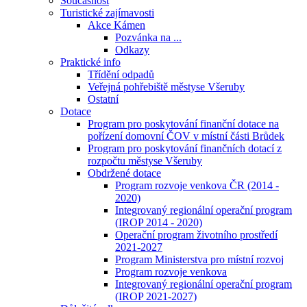
Současnost
Turistické zajímavosti
Akce Kámen
Pozvánka na ...
Odkazy
Praktické info
Třídění odpadů
Veřejná pohřebiště městyse Všeruby
Ostatní
Dotace
Program pro poskytování finanční dotace na
pořízení domovní ČOV v místní části Brůdek
Program pro poskytování finančních dotací z
rozpočtu městyse Všeruby
Obdržené dotace
Program rozvoje venkova ČR (2014 -
2020)
Integrovaný regionální operační program
(IROP 2014 - 2020)
Operační program životního prostředí
2021-2027
Program Ministerstva pro místní rozvoj
Program rozvoje venkova
Integrovaný regionální operační program
(IROP 2021-2027)