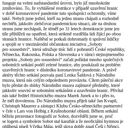
funguje na velmi nadstandardní úrovni, bylo již mnohokráte
zmiňováno. To, že vyhlášené restrikce v případě uzavření hranic
v době koronavirové pandemie tuto spolupráci ochromily, víme
také. Nebyli jsme jediní, kteří na jednu stranu chápali a rozhodně
nechtěli, jakkoliv zlehčovat pandemickou situaci, ale na druhou
stranu jsme nechápali, že téměř po 31 letech demokracie jsme jen
tiše přihlíželi na opatření, která striktně rozdělila lidi žijící po obou
stranách hranice. Naštěstí se potkali dohromady ti správní lidičky
a spojili se v mezinárodní občanskou iniciativu „Soboty
pro sousedství“, která sdružuje tisíc lidí z pohraničí České republiky,
Německa, Rakouska, Polska a Slovenska a v rámci stejnojmenného
projektu „Soboty pro sousedství“ začali pořádat mnoho společných
sobotních setkání podél zelené hranice, aby poukázali na problém
uzavřených hranic v důsledku koronavirové pandemie. A právě
aktéry těchto setkání pozvala paní Lenka Šaldová z Národního
muzea, která nás celým odpolednem provázela. Cílem páteční akce
bylo předat do sbírky Národního muzea zajímavé předměty, které
jakkoliv souvisí se sobotními setkáními a uzavřením hranic. Přivítal
nás také ředitel Historického muzea Marek Junek a to i přes to,
že měl dovolenou. Do Národního muzea přijeli také Jan Kvapil,
Christoph Mauerer a zástupci Klubu Česko-německého partnerství
v čele s Lars von Helbig z Krušnohorské oblasti. Během setkání
běžela prezentace fotografií ze Sobot, dozvěděli jsme se, proč
se logem a symbolem Sobot stal karafiát a že neoficiální hymnou je
oblíbená píseň Včelka Mája, jejíž slova dobře znají Češi i Němci.