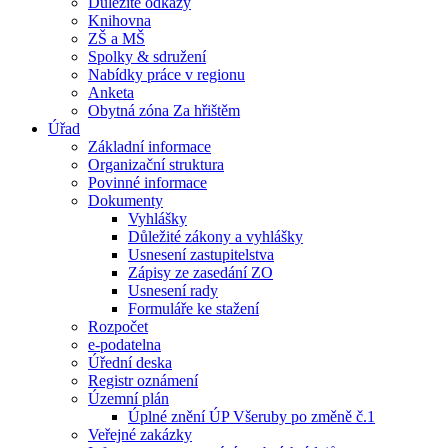
Důležité odkazy
Knihovna
ZŠ a MŠ
Spolky & sdružení
Nabídky práce v regionu
Anketa
Obytná zóna Za hřištěm
Úřad
Základní informace
Organizační struktura
Povinné informace
Dokumenty
Vyhlášky
Důležité zákony a vyhlášky
Usnesení zastupitelstva
Zápisy ze zasedání ZO
Usnesení rady
Formuláře ke stažení
Rozpočet
e-podatelna
Úřední deska
Registr oznámení
Územní plán
Úplné znění ÚP Všeruby po změně č.1
Veřejné zakázky