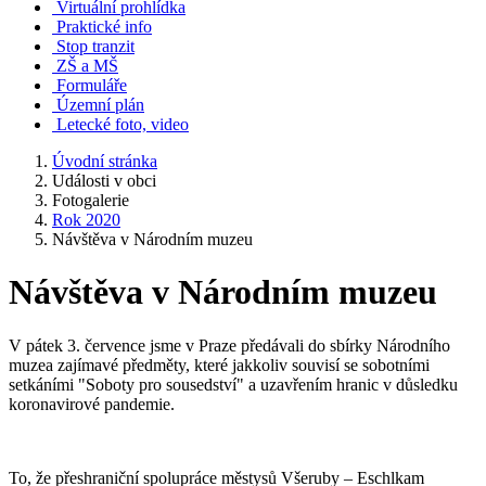
Virtuální prohlídka
Praktické info
Stop tranzit
ZŠ a MŠ
Formuláře
Územní plán
Letecké foto, video
Úvodní stránka
Události v obci
Fotogalerie
Rok 2020
Návštěva v Národním muzeu
Návštěva v Národním muzeu
V pátek 3. července jsme v Praze předávali do sbírky Národního
muzea zajímavé předměty, které jakkoliv souvisí se sobotními
setkáními "Soboty pro sousedství" a uzavřením hranic v důsledku
koronavirové pandemie.
To, že přeshraniční spolupráce městysů Všeruby – Eschlkam