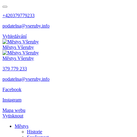
+420379779233
podatelna@vseruby.info
Vyhledávání
Městys
Všeruby
Městys
Všeruby
379 779 233
podatelna@vseruby.info
Facebook
Instagram
Mapa webu
Vytisknout
Městys
Historie