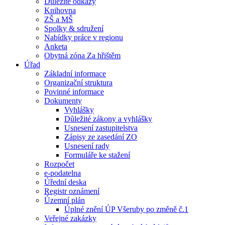
Důležité odkazy
Knihovna
ZŠ a MŠ
Spolky & sdružení
Nabídky práce v regionu
Anketa
Obytná zóna Za hřištěm
Úřad
Základní informace
Organizační struktura
Povinné informace
Dokumenty
Vyhlášky
Důležité zákony a vyhlášky
Usnesení zastupitelstva
Zápisy ze zasedání ZO
Usnesení rady
Formuláře ke stažení
Rozpočet
e-podatelna
Úřední deska
Registr oznámení
Územní plán
Úplné znění ÚP Všeruby po změně č.1
Veřejné zakázky