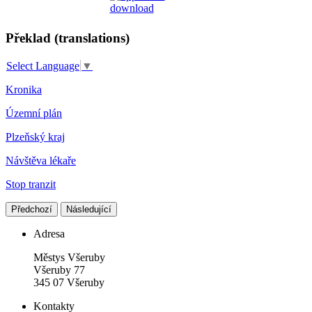
Překlad (translations)
Select Language
▼
Kronika
Územní plán
Plzeňský kraj
Návštěva lékaře
Stop tranzit
Předchozí
Následující
Adresa
Městys Všeruby
Všeruby 77
345 07 Všeruby
Kontakty