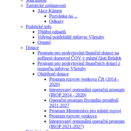
Současnost
Turistické zajímavosti
Akce Kámen
Pozvánka na ...
Odkazy
Praktické info
Třídění odpadů
Veřejná pohřebiště městyse Všeruby
Ostatní
Dotace
Program pro poskytování finanční dotace na
pořízení domovní ČOV v místní části Brůdek
Program pro poskytování finančních dotací z
rozpočtu městyse Všeruby
Obdržené dotace
Program rozvoje venkova ČR (2014 -
2020)
Integrovaný regionální operační program
(IROP 2014 - 2020)
Operační program životního prostředí
2021-2027
Program Ministerstva pro místní rozvoj
Program rozvoje venkova
Integrovaný regionální operační program
(IROP 2021-2027)