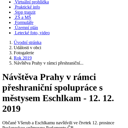
Virtuální prohlídka
Praktické info
Stop tranzit
ZŠ a MŠ
Formuláře
Územní plán
Letecké foto, video
Úvodní stránka
Události v obci
Fotogalerie
Rok 2019
Návštěva Prahy v rámci přeshraniční...
Návštěva Prahy v rámci
přeshraniční spolupráce s
městysem Eschlkam - 12. 12.
2019
Občané Všerub a Eschlkamu navštívili ve čtvrtek 12. prosince
Poslaneckou sněmovnu Parlamentu ČR.