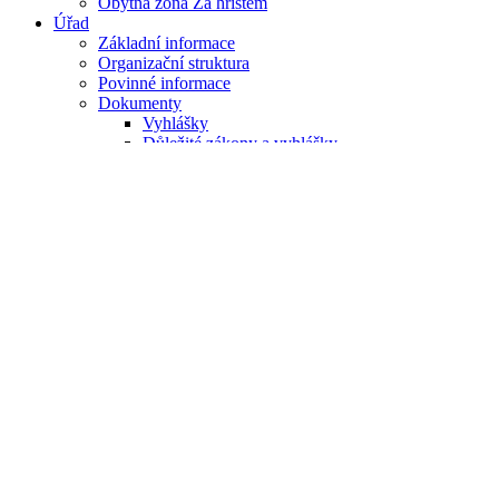
Obytná zóna Za hřištěm
Úřad
Základní informace
Organizační struktura
Povinné informace
Dokumenty
Vyhlášky
Důležité zákony a vyhlášky
Usnesení zastupitelstva
Zápisy ze zasedání ZO
Usnesení rady
Formuláře ke stažení
Rozpočet
e-podatelna
Úřední deska
Registr oznámení
Územní plán
Úplné znění ÚP Všeruby po změně č.1
Veřejné zakázky
Informace o zpracování osobních údajů
Události v obci
Aktuality
Opustili nás
Kalendář akcí
Rozhlas