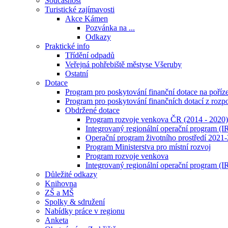
Současnost
Turistické zajímavosti
Akce Kámen
Pozvánka na ...
Odkazy
Praktické info
Třídění odpadů
Veřejná pohřebiště městyse Všeruby
Ostatní
Dotace
Program pro poskytování finanční dotace na poří
Program pro poskytování finančních dotací z roz
Obdržené dotace
Program rozvoje venkova ČR (2014 - 2020)
Integrovaný regionální operační program (
Operační program životního prostředí 2021
Program Ministerstva pro místní rozvoj
Program rozvoje venkova
Integrovaný regionální operační program (
Důležité odkazy
Knihovna
ZŠ a MŠ
Spolky & sdružení
Nabídky práce v regionu
Anketa