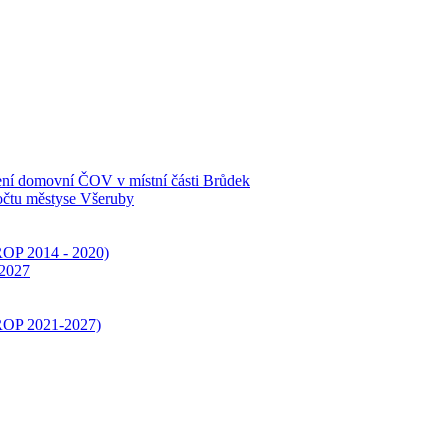
zení domovní ČOV v místní části Brůdek
počtu městyse Všeruby
IROP 2014 - 2020)
-2027
IROP 2021-2027)