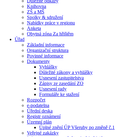
Důležité odkazy
Knihovna
ZŠ a MŠ
Spolky & sdružení
Nabídky práce v regionu
Anketa
Obytná zóna Za hřištěm
Úřad
Základní informace
Organizační struktura
Povinné informace
Dokumenty
Vyhlášky
Důležité zákony a vyhlášky
Usnesení zastupitelstva
Zápisy ze zasedání ZO
Usnesení rady
Formuláře ke stažení
Rozpočet
e-podatelna
Úřední deska
Registr oznámení
Územní plán
Úplné znění ÚP Všeruby po změně č.1
Veřejné zakázky