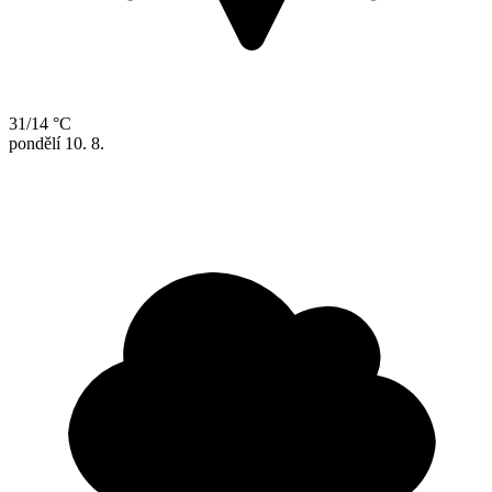
31/14 °C
pondělí
10. 8.