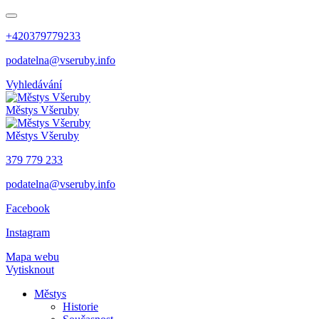
+420379779233
podatelna@vseruby.info
Vyhledávání
Městys
Všeruby
Městys
Všeruby
379 779 233
podatelna@vseruby.info
Facebook
Instagram
Mapa webu
Vytisknout
Městys
Historie