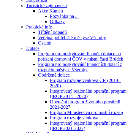
Současnost
Turistické zajímavosti
Akce Kámen
Pozvánka na ...
Odkazy
Praktické info
Třídění odpadů
Veřejná pohřebiště městyse Všeruby
Ostatní
Dotace
Program pro poskytování finanční dotace na
pořízení domovní ČOV v místní části Brůdek
Program pro poskytování finančních dotací z
rozpočtu městyse Všeruby
Obdržené dotace
Program rozvoje venkova ČR (2014 -
2020)
Integrovaný regionální operační program
(IROP 2014 - 2020)
Operační program životního prostředí
2021-2027
Program Ministerstva pro místní rozvoj
Program rozvoje venkova
Integrovaný regionální operační program
(IROP 2021-2027)