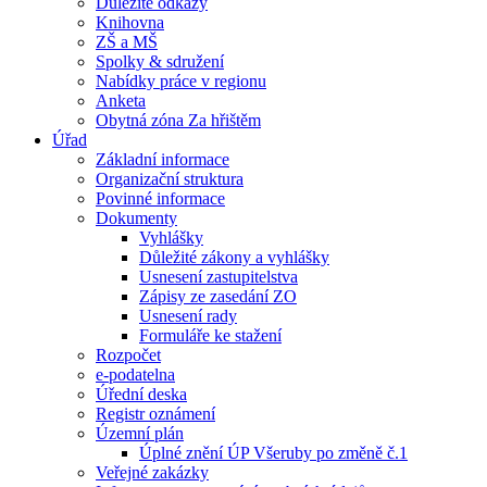
Důležité odkazy
Knihovna
ZŠ a MŠ
Spolky & sdružení
Nabídky práce v regionu
Anketa
Obytná zóna Za hřištěm
Úřad
Základní informace
Organizační struktura
Povinné informace
Dokumenty
Vyhlášky
Důležité zákony a vyhlášky
Usnesení zastupitelstva
Zápisy ze zasedání ZO
Usnesení rady
Formuláře ke stažení
Rozpočet
e-podatelna
Úřední deska
Registr oznámení
Územní plán
Úplné znění ÚP Všeruby po změně č.1
Veřejné zakázky