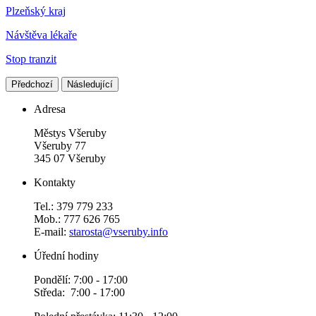
Plzeňský kraj
Návštěva lékaře
Stop tranzit
Předchozí
Následující
Adresa
Městys Všeruby
Všeruby 77
345 07 Všeruby
Kontakty
Tel.: 379 779 233
Mob.: 777 626 765
E-mail:
starosta@vseruby.info
Úřední hodiny
Pondělí: 7:00 - 17:00
Středa: 7:00 - 17:00