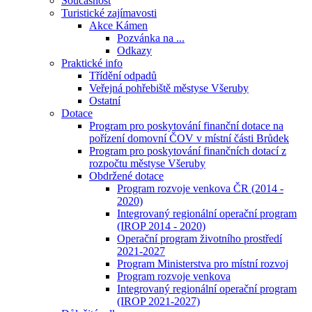
Současnost
Turistické zajímavosti
Akce Kámen
Pozvánka na ...
Odkazy
Praktické info
Třídění odpadů
Veřejná pohřebiště městyse Všeruby
Ostatní
Dotace
Program pro poskytování finanční dotace na
pořízení domovní ČOV v místní části Brůdek
Program pro poskytování finančních dotací z
rozpočtu městyse Všeruby
Obdržené dotace
Program rozvoje venkova ČR (2014 -
2020)
Integrovaný regionální operační program
(IROP 2014 - 2020)
Operační program životního prostředí
2021-2027
Program Ministerstva pro místní rozvoj
Program rozvoje venkova
Integrovaný regionální operační program
(IROP 2021-2027)