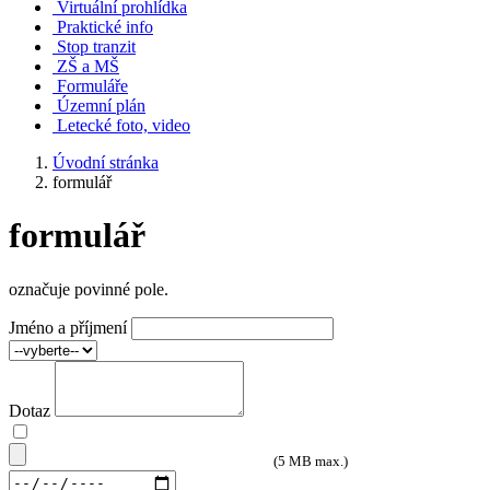
Virtuální prohlídka
Praktické info
Stop tranzit
ZŠ a MŠ
Formuláře
Územní plán
Letecké foto, video
Úvodní stránka
formulář
formulář
označuje povinné pole.
Jméno a příjmení
Dotaz
(5 MB max.)