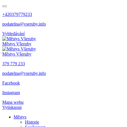
+420379779233
podatelna@vseruby.info
Vyhledávání
Městys
Všeruby
Městys
Všeruby
379 779 233
podatelna@vseruby.info
Facebook
Instagram
Mapa webu
Vytisknout
Městys
Historie