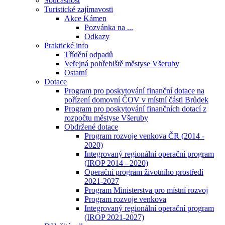
Současnost
Turistické zajímavosti
Akce Kámen
Pozvánka na ...
Odkazy
Praktické info
Třídění odpadů
Veřejná pohřebiště městyse Všeruby
Ostatní
Dotace
Program pro poskytování finanční dotace na
pořízení domovní ČOV v místní části Brůdek
Program pro poskytování finančních dotací z
rozpočtu městyse Všeruby
Obdržené dotace
Program rozvoje venkova ČR (2014 -
2020)
Integrovaný regionální operační program
(IROP 2014 - 2020)
Operační program životního prostředí
2021-2027
Program Ministerstva pro místní rozvoj
Program rozvoje venkova
Integrovaný regionální operační program
(IROP 2021-2027)