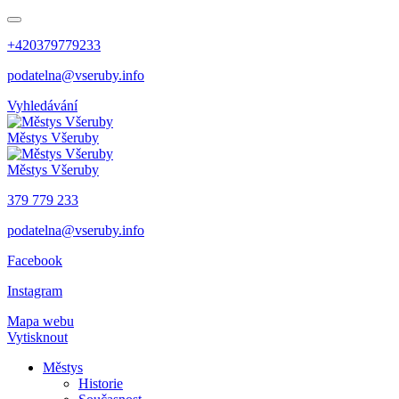
+420379779233
podatelna@vseruby.info
Vyhledávání
Městys
Všeruby
Městys
Všeruby
379 779 233
podatelna@vseruby.info
Facebook
Instagram
Mapa webu
Vytisknout
Městys
Historie