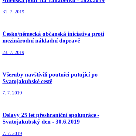
Anenská pouť na Tanaberku - 28.6.2019
31. 7. 2019
Česko/německá občanská iniciativa proti
mezinárodní nákladní dopravě
23. 7. 2019
Všeruby navštívili poutníci putující po
Svatojakubské cestě
7. 7. 2019
Oslavy 25 let přeshraniční spolupráce -
Svatojakubský den - 30.6.2019
7. 7. 2019