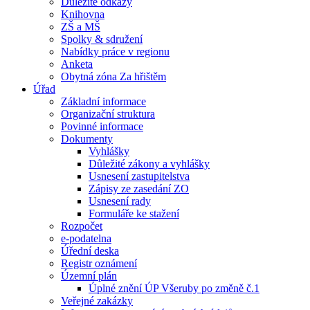
Důležité odkazy
Knihovna
ZŠ a MŠ
Spolky & sdružení
Nabídky práce v regionu
Anketa
Obytná zóna Za hřištěm
Úřad
Základní informace
Organizační struktura
Povinné informace
Dokumenty
Vyhlášky
Důležité zákony a vyhlášky
Usnesení zastupitelstva
Zápisy ze zasedání ZO
Usnesení rady
Formuláře ke stažení
Rozpočet
e-podatelna
Úřední deska
Registr oznámení
Územní plán
Úplné znění ÚP Všeruby po změně č.1
Veřejné zakázky