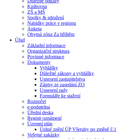
Důležité odkazy
Knihovna
ZŠ a MŠ
Spolky & sdružení
Nabídky práce v regionu
Anketa
Obytná zóna Za hřištěm
Úřad
Základní informace
Organizační struktura
Povinné informace
Dokumenty
Vyhlášky
Důležité zákony a vyhlášky
Usnesení zastupitelstva
Zápisy ze zasedání ZO
Usnesení rady
Formuláře ke stažení
Rozpočet
e-podatelna
Úřední deska
Registr oznámení
Územní plán
Úplné znění ÚP Všeruby po změně č.1
Veřejné zakázky