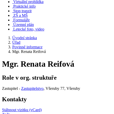
Virtuální prohlídka
Praktické info
Stop tranzit
ZŠ a MŠ
Formuláře
Územní plán
Letecké foto, video
Úvodní stránka
Úřad
Povinné informace
Mgr. Renata Reifová
Mgr. Renata Reifová
Role v org. struktuře
Zastupitel -
Zastupitelstvo
, Všeruby 77, Všeruby
Kontakty
Stáhnout vizitku (vCard)