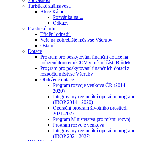
Současnost
Turistické zajímavosti
Akce Kámen
Pozvánka na ...
Odkazy
Praktické info
Třídění odpadů
Veřejná pohřebiště městyse Všeruby
Ostatní
Dotace
Program pro poskytování finanční dotace na
pořízení domovní ČOV v místní části Brůdek
Program pro poskytování finančních dotací z
rozpočtu městyse Všeruby
Obdržené dotace
Program rozvoje venkova ČR (2014 -
2020)
Integrovaný regionální operační program
(IROP 2014 - 2020)
Operační program životního prostředí
2021-2027
Program Ministerstva pro místní rozvoj
Program rozvoje venkova
Integrovaný regionální operační program
(IROP 2021-2027)