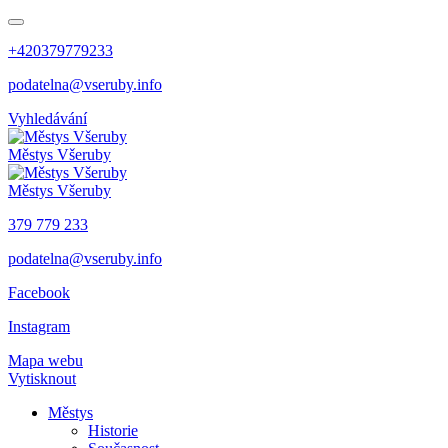
+420379779233
podatelna@vseruby.info
Vyhledávání
Městys
Všeruby
Městys
Všeruby
379 779 233
podatelna@vseruby.info
Facebook
Instagram
Mapa webu
Vytisknout
Městys
Historie