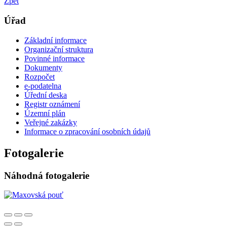
Zpět
Úřad
Základní informace
Organizační struktura
Povinné informace
Dokumenty
Rozpočet
e-podatelna
Úřední deska
Registr oznámení
Územní plán
Veřejné zakázky
Informace o zpracování osobních údajů
Fotogalerie
Náhodná fotogalerie