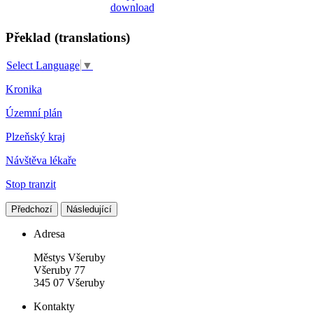
Překlad (translations)
Select Language
▼
Kronika
Územní plán
Plzeňský kraj
Návštěva lékaře
Stop tranzit
Předchozí
Následující
Adresa
Městys Všeruby
Všeruby 77
345 07 Všeruby
Kontakty