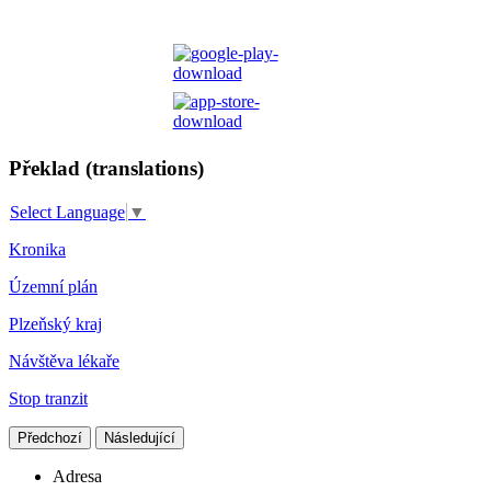
Překlad (translations)
Select Language
▼
Kronika
Územní plán
Plzeňský kraj
Návštěva lékaře
Stop tranzit
Předchozí
Následující
Adresa