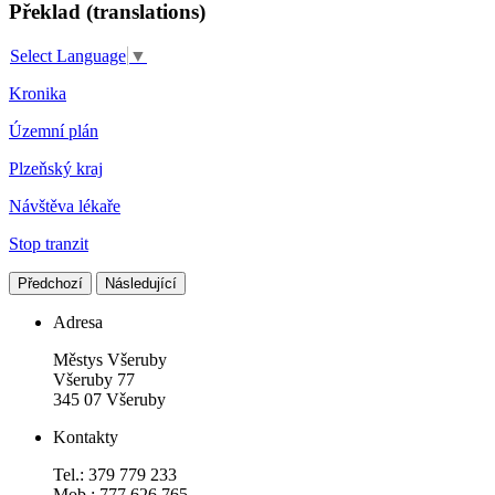
Překlad (translations)
Select Language
▼
Kronika
Územní plán
Plzeňský kraj
Návštěva lékaře
Stop tranzit
Předchozí
Následující
Adresa
Městys Všeruby
Všeruby 77
345 07 Všeruby
Kontakty
Tel.: 379 779 233
Mob.: 777 626 765