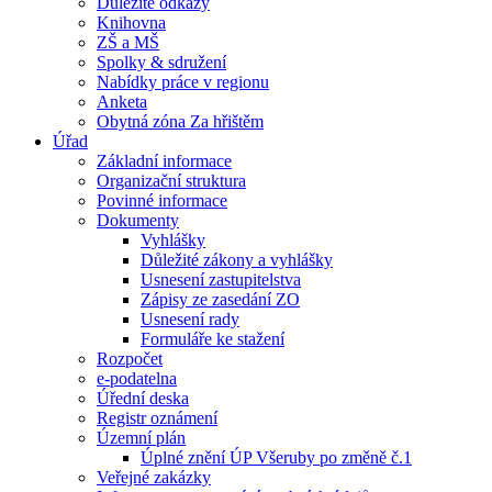
Důležité odkazy
Knihovna
ZŠ a MŠ
Spolky & sdružení
Nabídky práce v regionu
Anketa
Obytná zóna Za hřištěm
Úřad
Základní informace
Organizační struktura
Povinné informace
Dokumenty
Vyhlášky
Důležité zákony a vyhlášky
Usnesení zastupitelstva
Zápisy ze zasedání ZO
Usnesení rady
Formuláře ke stažení
Rozpočet
e-podatelna
Úřední deska
Registr oznámení
Územní plán
Úplné znění ÚP Všeruby po změně č.1
Veřejné zakázky