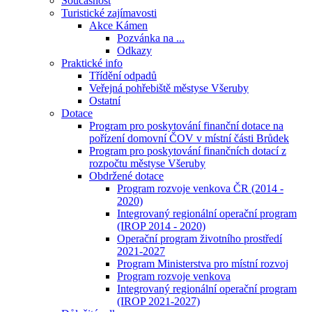
Současnost
Turistické zajímavosti
Akce Kámen
Pozvánka na ...
Odkazy
Praktické info
Třídění odpadů
Veřejná pohřebiště městyse Všeruby
Ostatní
Dotace
Program pro poskytování finanční dotace na
pořízení domovní ČOV v místní části Brůdek
Program pro poskytování finančních dotací z
rozpočtu městyse Všeruby
Obdržené dotace
Program rozvoje venkova ČR (2014 -
2020)
Integrovaný regionální operační program
(IROP 2014 - 2020)
Operační program životního prostředí
2021-2027
Program Ministerstva pro místní rozvoj
Program rozvoje venkova
Integrovaný regionální operační program
(IROP 2021-2027)