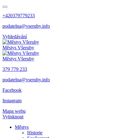
+420379779233
podatelna@vseruby.info
Vyhledávání
Městys
Všeruby
Městys
Všeruby
379 779 233
podatelna@vseruby.info
Facebook
Instagram
Mapa webu
Vytisknout
Městys
Historie