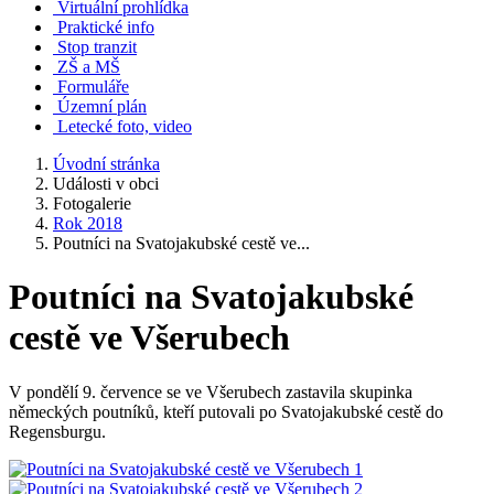
Virtuální prohlídka
Praktické info
Stop tranzit
ZŠ a MŠ
Formuláře
Územní plán
Letecké foto, video
Úvodní stránka
Události v obci
Fotogalerie
Rok 2018
Poutníci na Svatojakubské cestě ve...
Poutníci na Svatojakubské
cestě ve Všerubech
V pondělí 9. července se ve Všerubech zastavila skupinka
německých poutníků, kteří putovali po Svatojakubské cestě do
Regensburgu.