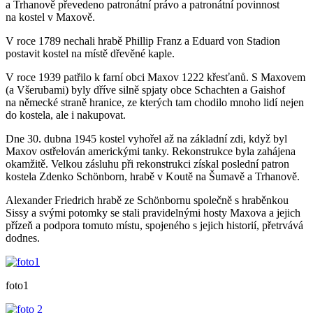
a Trhanově převedeno patronátní právo a patronátní povinnost
na kostel v Maxově.
V roce 1789 nechali hrabě Phillip Franz a Eduard von Stadion
postavit kostel na místě dřevěné kaple.
V roce 1939 patřilo k farní obci Maxov 1222 křesťanů. S Maxovem
(a Všerubami) byly dříve silně spjaty obce Schachten a Gaishof
na německé straně hranice, ze kterých tam chodilo mnoho lidí nejen
do kostela, ale i nakupovat.
Dne 30. dubna 1945 kostel vyhořel až na základní zdi, když byl
Maxov ostřelován americkými tanky. Rekonstrukce byla zahájena
okamžitě. Velkou zásluhu při rekonstrukci získal poslední patron
kostela Zdenko Schönborn, hrabě v Koutě na Šumavě a Trhanově.
Alexander Friedrich hrabě ze Schönbornu společně s hraběnkou
Sissy a svými potomky se stali pravidelnými hosty Maxova a jejich
přízeň a podpora tomuto místu, spojeného s jejich historií, přetrvává
dodnes.
foto1