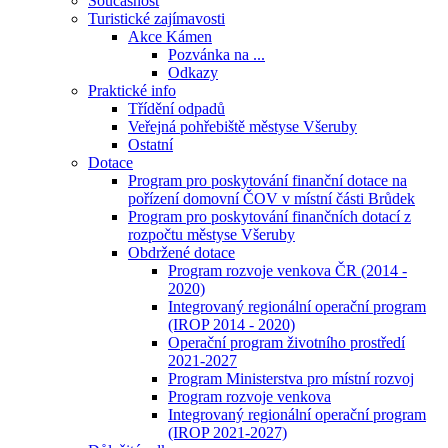
Současnost
Turistické zajímavosti
Akce Kámen
Pozvánka na ...
Odkazy
Praktické info
Třídění odpadů
Veřejná pohřebiště městyse Všeruby
Ostatní
Dotace
Program pro poskytování finanční dotace na
pořízení domovní ČOV v místní části Brůdek
Program pro poskytování finančních dotací z
rozpočtu městyse Všeruby
Obdržené dotace
Program rozvoje venkova ČR (2014 -
2020)
Integrovaný regionální operační program
(IROP 2014 - 2020)
Operační program životního prostředí
2021-2027
Program Ministerstva pro místní rozvoj
Program rozvoje venkova
Integrovaný regionální operační program
(IROP 2021-2027)