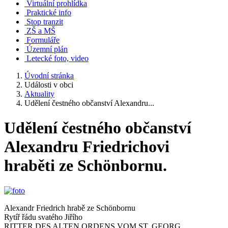
Virtuální prohlídka
Praktické info
Stop tranzit
ZŠ a MŠ
Formuláře
Územní plán
Letecké foto, video
Úvodní stránka
Události v obci
Aktuality
Udělení čestného občanství Alexandru...
Udělení čestného občanství
Alexandru Friedrichovi
hraběti ze Schönbornu.
Alexandr Friedrich hrabě ze Schönbornu
Rytíř řádu svatého Jiřího
RITTER DES ALTEN ORDENS VOM ST. GEORG