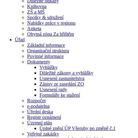
Důležité odkazy
Knihovna
ZŠ a MŠ
Spolky & sdružení
Nabídky práce v regionu
Anketa
Obytná zóna Za hřištěm
Úřad
Základní informace
Organizační struktura
Povinné informace
Dokumenty
Vyhlášky
Důležité zákony a vyhlášky
Usnesení zastupitelstva
Zápisy ze zasedání ZO
Usnesení rady
Formuláře ke stažení
Rozpočet
e-podatelna
Úřední deska
Registr oznámení
Územní plán
Úplné znění ÚP Všeruby po změně č.1
Veřejné zakázky