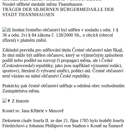
Nositel stříbrné medaile města Thannhausen
TRÄGER DER SILBERNEN BÜRGERMEDAILLE DER
STADT THANNHAUSEN
Institut čestného občanství byl udělen v souladu s odst. 1 §
36 a odst. 2v) § 84 zákona č. 128/2000 Sb., o obcích (obecní
zřízení) v platném znění.
Základní pravidla pro udělování titulu Čestné občanství nám říkají,
že titul může být udělen občanovi, který se výjimečným způsobem
podílí nebo podílel na rozvoji či propagaci města, ale i České
(Československé) republiky, jako jsou například významní rodáci,
sportovci, literární či výtvarní umělci, politici atd. Čestné občanství
není vázáno na státní občanství České republiky.
Prakticky pak čestné občanství uděluje a odnímá obec rozhodnutím
Zastupitelstva města.
Z historie
Kostel sv. Jana Křtitele v Maxově
Dekretem císaře Josefa II. ze dne 21. října 1785 bylo hraběti Josefu
Friedrichovi a Johannu Phillipovi von Stadion v Koutě na Šumavě