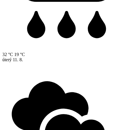
32 °C
19 °C
úterý
11. 8.