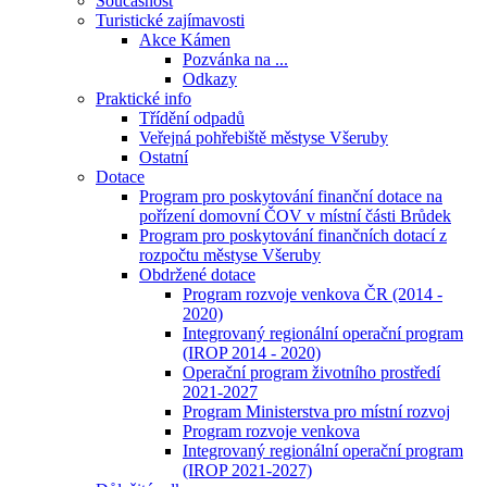
Současnost
Turistické zajímavosti
Akce Kámen
Pozvánka na ...
Odkazy
Praktické info
Třídění odpadů
Veřejná pohřebiště městyse Všeruby
Ostatní
Dotace
Program pro poskytování finanční dotace na
pořízení domovní ČOV v místní části Brůdek
Program pro poskytování finančních dotací z
rozpočtu městyse Všeruby
Obdržené dotace
Program rozvoje venkova ČR (2014 -
2020)
Integrovaný regionální operační program
(IROP 2014 - 2020)
Operační program životního prostředí
2021-2027
Program Ministerstva pro místní rozvoj
Program rozvoje venkova
Integrovaný regionální operační program
(IROP 2021-2027)