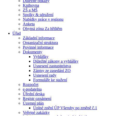
Důležité odkazy
Knihovna
ZŠ a MŠ
Spolky & sdružení
Nabídky práce v regionu
Anketa
Obytná zóna Za hřištěm
Úřad
Základní informace
Organizační struktura
Povinné informace
Dokumenty
Vyhlášky
Důležité zákony a vyhlášky
Usnesení zastupitelstva
Zápisy ze zasedání ZO
Usnesení rady
Formuláře ke stažení
Rozpočet
e-podatelna
Úřední deska
Registr oznámení
Územní plán
Úplné znění ÚP Všeruby po změně č.1
Veřejné zakázky