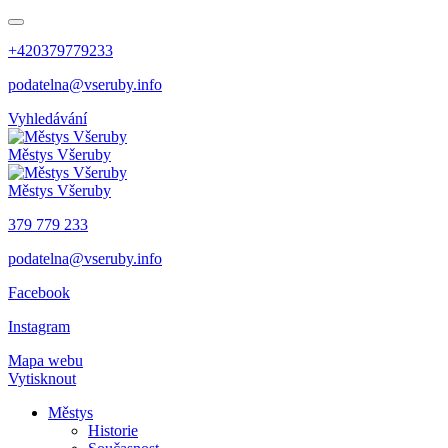
+420379779233
podatelna@vseruby.info
Vyhledávání
Městys
Všeruby
Městys
Všeruby
379 779 233
podatelna@vseruby.info
Facebook
Instagram
Mapa webu
Vytisknout
Městys
Historie