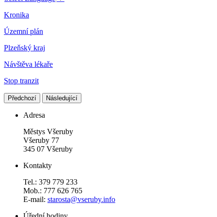
Kronika
Územní plán
Plzeňský kraj
Návštěva lékaře
Stop tranzit
Předchozí
Následující
Adresa
Městys Všeruby
Všeruby 77
345 07 Všeruby
Kontakty
Tel.: 379 779 233
Mob.: 777 626 765
E-mail:
starosta@vseruby.info
Úřední hodiny