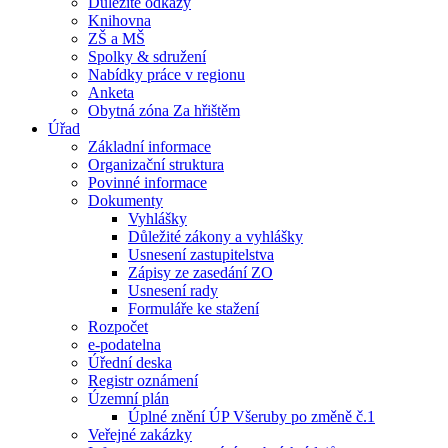
Důležité odkazy
Knihovna
ZŠ a MŠ
Spolky & sdružení
Nabídky práce v regionu
Anketa
Obytná zóna Za hřištěm
Úřad
Základní informace
Organizační struktura
Povinné informace
Dokumenty
Vyhlášky
Důležité zákony a vyhlášky
Usnesení zastupitelstva
Zápisy ze zasedání ZO
Usnesení rady
Formuláře ke stažení
Rozpočet
e-podatelna
Úřední deska
Registr oznámení
Územní plán
Úplné znění ÚP Všeruby po změně č.1
Veřejné zakázky