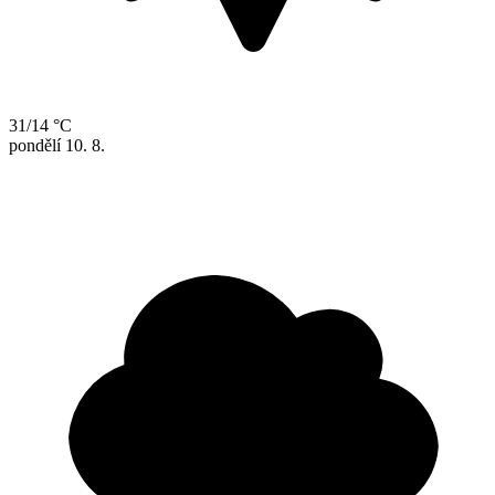
31/14 °C
pondělí
10. 8.