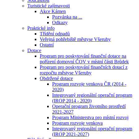
Současnost
Turistické zajímavosti
Akce Kámen
Pozvánka na ...
Odkazy
Praktické info
Třídění odpadů
Veřejná pohřebiště městyse Všeruby
Ostatní
Dotace
Program pro poskytování finanční dotace na
pořízení domovní ČOV v místní části Brůdek
Program pro poskytování finančních dotací z
rozpočtu městyse Všeruby
Obdržené dotace
Program rozvoje venkova ČR (2014 -
2020)
Integrovaný regionální operační program
(IROP 2014 - 2020)
Operační program životního prostředí
2021-2027
Program Ministerstva pro místní rozvoj
Program rozvoje venkova
Integrovaný regionální operační program
(IROP 2021-2027)