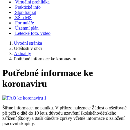
Virtuální prohlídka
Praktické info
Stop tranzit
ZŠ a MŠ
Formuláře
Územní plán
Letecké foto, video
Úvodní stránka
Události v obci
Aktuality
Potřebné informace ke koronaviru
Potřebné informace ke
koronaviru
Šiřme informace, ne paniku. V příloze naleznete Žádost o ošetřovné
při péči o dítě do 10 let z důvodu uzavření školského/dětského
zařízení (školy) a další důležité zprávy včetně informace o založení
pracovní skupiny.