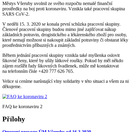
Městys Všeruby uvolnil ze svého rozpočtu nemalé finanční
prostředky na boj proti koronaviru. Vznikla také pracovní skupina
SARS CoV-2.
V neděli 15. 3. 2020 se konala první schůzka pracovní skupiny.
Členové pracovní skupiny budou mimo jiné zajišťovat nákup
základních potravin, drogistického a lékárenského zboží pro osoby,
které nemají možnost si nakoupit základní potraviny či obstarat léky
prostřednictvím příbuzných a známých.
Během jednání pracovní skupiny vznikla také myšlenka oslovit
šikovné ženy, které by ušily látkové roušky. Pokud by měl někdo
zájem rozšířit řady šikovných švadlenek, může mě kontaktovat
na telefonním čísle +420 777 626 765.
Velice si ceníme narůstající vlny solidarity v této situaci a všem za ni
děkujeme.
FAQ ke koronaviru 2
Přílohy
Omezení provozu ÚM Všeruby od 16.3.2020.