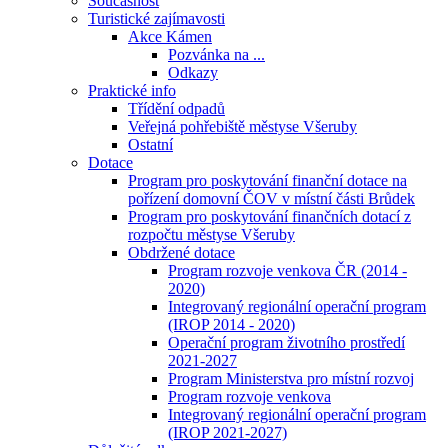
Současnost
Turistické zajímavosti
Akce Kámen
Pozvánka na ...
Odkazy
Praktické info
Třídění odpadů
Veřejná pohřebiště městyse Všeruby
Ostatní
Dotace
Program pro poskytování finanční dotace na
pořízení domovní ČOV v místní části Brůdek
Program pro poskytování finančních dotací z
rozpočtu městyse Všeruby
Obdržené dotace
Program rozvoje venkova ČR (2014 -
2020)
Integrovaný regionální operační program
(IROP 2014 - 2020)
Operační program životního prostředí
2021-2027
Program Ministerstva pro místní rozvoj
Program rozvoje venkova
Integrovaný regionální operační program
(IROP 2021-2027)