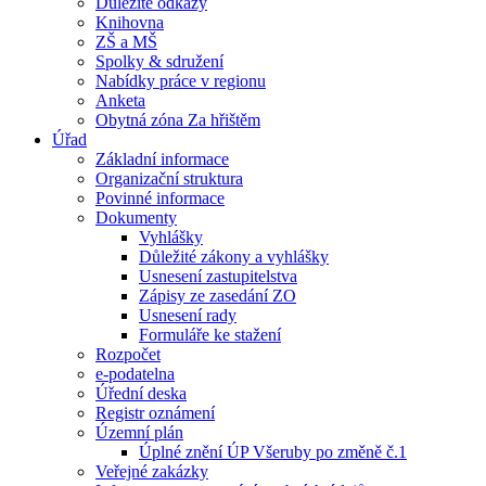
Důležité odkazy
Knihovna
ZŠ a MŠ
Spolky & sdružení
Nabídky práce v regionu
Anketa
Obytná zóna Za hřištěm
Úřad
Základní informace
Organizační struktura
Povinné informace
Dokumenty
Vyhlášky
Důležité zákony a vyhlášky
Usnesení zastupitelstva
Zápisy ze zasedání ZO
Usnesení rady
Formuláře ke stažení
Rozpočet
e-podatelna
Úřední deska
Registr oznámení
Územní plán
Úplné znění ÚP Všeruby po změně č.1
Veřejné zakázky