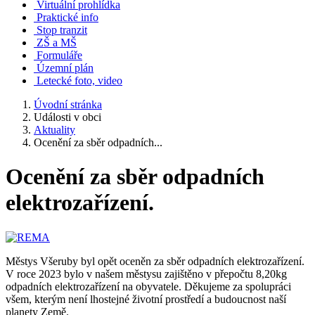
Virtuální prohlídka
Praktické info
Stop tranzit
ZŠ a MŠ
Formuláře
Územní plán
Letecké foto, video
Úvodní stránka
Události v obci
Aktuality
Ocenění za sběr odpadních...
Ocenění za sběr odpadních
elektrozařízení.
Městys Všeruby byl opět oceněn za sběr odpadních elektrozařízení.
V roce 2023 bylo v našem městysu zajištěno v přepočtu 8,20kg
odpadních elektrozařízení na obyvatele. Děkujeme za spolupráci
všem, kterým není lhostejné životní prostředí a budoucnost naší
planety Země.