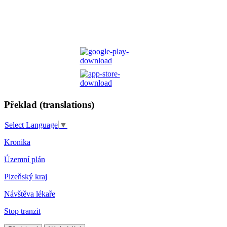
Překlad (translations)
Select Language
▼
Kronika
Územní plán
Plzeňský kraj
Návštěva lékaře
Stop tranzit