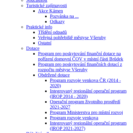
Současnost
Turistické zajímavosti
Akce Kámen
Pozvánka na ...
Odkazy
Praktické info
Třídění odpadů
Veřejná pohřebiště městyse Všeruby
Ostatní
Dotace
Program pro poskytování finanční dotace na
pořízení domovní ČOV v místní části Brůdek
Program pro poskytování finančních dotací z
rozpočtu městyse Všeruby
Obdržené dotace
Program rozvoje venkova ČR (2014 -
2020)
Integrovaný regionální operační program
(IROP 2014 - 2020)
Operační program životního prostředí
2021-2027
Program Ministerstva pro místní rozvoj
Program rozvoje venkova
Integrovaný regionální operační program
(IROP 2021-2027)