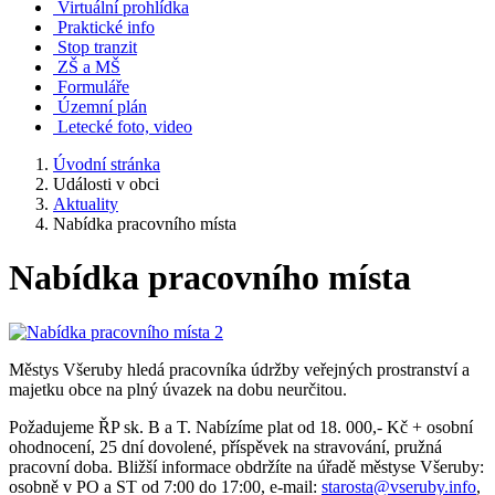
Virtuální prohlídka
Praktické info
Stop tranzit
ZŠ a MŠ
Formuláře
Územní plán
Letecké foto, video
Úvodní stránka
Události v obci
Aktuality
Nabídka pracovního místa
Nabídka pracovního místa
Městys Všeruby hledá pracovníka údržby veřejných prostranství a
majetku obce na plný úvazek na dobu neurčitou.
Požadujeme ŘP sk. B a T. Nabízíme plat od 18. 000,- Kč + osobní
ohodnocení, 25 dní dovolené, příspěvek na stravování, pružná
pracovní doba. Bližší informace obdržíte na úřadě městyse Všeruby:
osobně v PO a ST od 7:00 do 17:00, e-mail:
starosta@vseruby.info
,