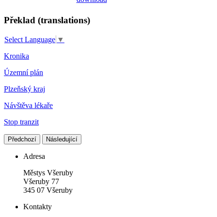
Překlad (translations)
Select Language
▼
Kronika
Územní plán
Plzeňský kraj
Návštěva lékaře
Stop tranzit
Předchozí
Následující
Adresa
Městys Všeruby
Všeruby 77
345 07 Všeruby
Kontakty