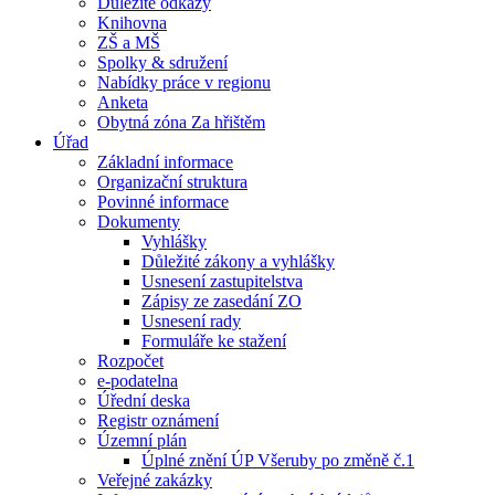
Důležité odkazy
Knihovna
ZŠ a MŠ
Spolky & sdružení
Nabídky práce v regionu
Anketa
Obytná zóna Za hřištěm
Úřad
Základní informace
Organizační struktura
Povinné informace
Dokumenty
Vyhlášky
Důležité zákony a vyhlášky
Usnesení zastupitelstva
Zápisy ze zasedání ZO
Usnesení rady
Formuláře ke stažení
Rozpočet
e-podatelna
Úřední deska
Registr oznámení
Územní plán
Úplné znění ÚP Všeruby po změně č.1
Veřejné zakázky