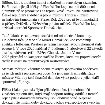
Stříbro, klub s dlouhou tradicí a zkušeným trenérským zázemím.
Patří mezi nejlepší běžkyně Plzeňského kraje na trati 800 metrů
a pravidelně se prosazuje i na republikové úrovni. Na Mistrovství
České republiky si doběhla pro 9. místo v Třinci a 7. místo
na halovém šampionátu v Praze. Rok 2025 pro ni byl mimořádně
úspěšný. Zvítězila v Běžeckém poháru mládeže Plzeňského kraje
a získala ocenění Sportovec Domažlicka.
Také Jakub se stal pevnou součástí místní atletické komunity.
Od dětství trénuje v oddíle Mílaři Domažlice, kde kombinuje
atletiku s fotbalem. Přestože je režim náročný, svou výkonnost stále
posouvá. V roce 2025 naběhal 745 kilometrů, absolvoval 22 závodů
a stal se vítězem seriálu Běžec Chodska Junior. V roce
2026 přechází do kategorie staršího žactva, která mu poprvé otevírá
dveře k účasti na republikových mistrovstvích.
Starosta městyse Všeruby oběma mladým sportovcům poděkoval
za jejich úsilí i reprezentaci obce. Na jeho návrh schválila Rada
městyse Všeruby také finanční dar jako výraz podpory jejich další
sportovní přípravy.
Eliška i Jakub jsou skvělým příkladem toho, jak mohou děti
z našeho regionu růst, když mají podporu rodiny, oddílů a trenérů.
Jejich píle a dosavadní výsledky jsou obdivuhodné. Nejenže
dokazují, že místní kluby dokážou vychovávat sportovce s velkým