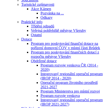
Současnost
Turistické zajímavosti
Akce Kámen
Pozvánka na ...
Odkazy
Praktické info
Třídění odpadů
Veřejná pohřebiště městyse Všeruby
Ostatní
Dotace
Program pro poskytování finanční dotace na
pořízení domovní ČOV v místní části Brůdek
Program pro poskytování finančních dotací z
rozpočtu městyse Všeruby
Obdržené dotace
Program rozvoje venkova ČR (2014 -
2020)
Integrovaný regionální operační program
(IROP 2014 - 2020)
Operační program životního prostředí
2021-2027
Program Ministerstva pro místní rozvoj
Program rozvoje venkova
Integrovaný regionální operační program
(IROP 2021-2027)