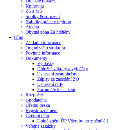
Důležité odkazy
Knihovna
ZŠ a MŠ
Spolky & sdružení
Nabídky práce v regionu
Anketa
Obytná zóna Za hřištěm
Úřad
Základní informace
Organizační struktura
Povinné informace
Dokumenty
Vyhlášky
Důležité zákony a vyhlášky
Usnesení zastupitelstva
Zápisy ze zasedání ZO
Usnesení rady
Formuláře ke stažení
Rozpočet
e-podatelna
Úřední deska
Registr oznámení
Územní plán
Úplné znění ÚP Všeruby po změně č.1
Veřejné zakázky