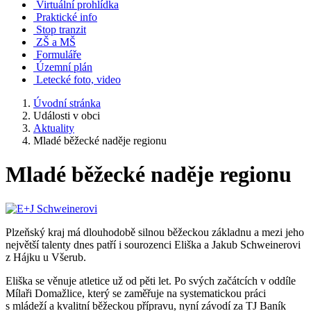
Virtuální prohlídka
Praktické info
Stop tranzit
ZŠ a MŠ
Formuláře
Územní plán
Letecké foto, video
Úvodní stránka
Události v obci
Aktuality
Mladé běžecké naděje regionu
Mladé běžecké naděje regionu
Plzeňský kraj má dlouhodobě silnou běžeckou základnu a mezi jeho
největší talenty dnes patří i sourozenci Eliška a Jakub Schweinerovi
z Hájku u Všerub.
Eliška se věnuje atletice už od pěti let. Po svých začátcích v oddíle
Mílaři Domažlice, který se zaměřuje na systematickou práci
s mládeží a kvalitní běžeckou přípravu, nyní závodí za TJ Baník