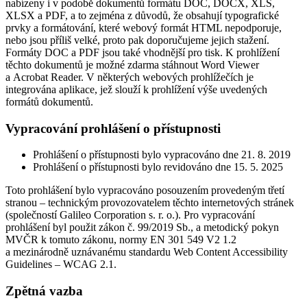
nabízeny i v podobě dokumentů formátu DOC, DOCX, XLS,
XLSX a PDF, a to zejména z důvodů, že obsahují typografické
prvky a formátování, které webový formát HTML nepodporuje,
nebo jsou příliš velké, proto pak doporučujeme jejich stažení.
Formáty DOC a PDF jsou také vhodnější pro tisk. K prohlížení
těchto dokumentů je možné zdarma stáhnout Word Viewer
a Acrobat Reader. V některých webových prohlížečích je
integrována aplikace, jež slouží k prohlížení výše uvedených
formátů dokumentů.
Vypracování prohlášení o přístupnosti
Prohlášení o přístupnosti bylo vypracováno dne 21. 8. 2019
Prohlášení o přístupnosti bylo revidováno dne 15. 5. 2025
Toto prohlášení bylo vypracováno posouzením provedeným třetí
stranou – technickým provozovatelem těchto internetových stránek
(společností Galileo Corporation s. r. o.). Pro vypracování
prohlášení byl použit zákon č. 99/2019 Sb., a metodický pokyn
MVČR k tomuto zákonu, normy EN 301 549 V2 1.2
a mezinárodně uznávanému standardu Web Content Accessibility
Guidelines – WCAG 2.1.
Zpětná vazba