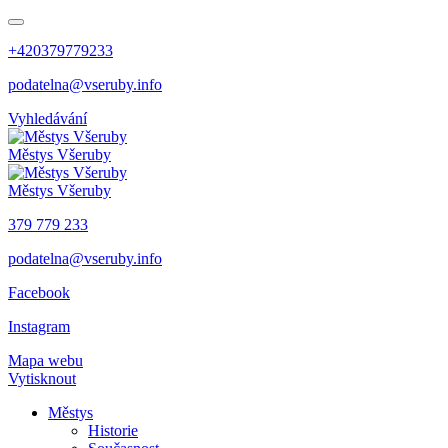
+420379779233
podatelna@vseruby.info
Vyhledávání
Městys
Všeruby
Městys
Všeruby
379 779 233
podatelna@vseruby.info
Facebook
Instagram
Mapa webu
Vytisknout
Městys
Historie