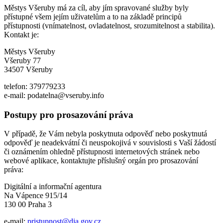
Městys Všeruby má za cíl, aby jím spravované služby byly
přístupné všem jejím uživatelům a to na základě principů
přístupnosti (vnímatelnost, ovladatelnost, srozumitelnost a stabilita).
Kontakt je:
Městys Všeruby
Všeruby 77
34507 Všeruby
telefon: 379779233
e-mail: podatelna@vseruby.info
Postupy pro prosazování práva
V případě, že Vám nebyla poskytnuta odpověď nebo poskytnutá
odpověď je neadekvátní či neuspokojivá v souvislosti s Vaší žádostí
či oznámením ohledně přístupnosti internetových stránek nebo
webové aplikace, kontaktujte příslušný orgán pro prosazování
práva:
Digitální a informační agentura
Na Vápence 915/14
130 00 Praha 3
e-mail:
pristupnost@dia.gov.cz