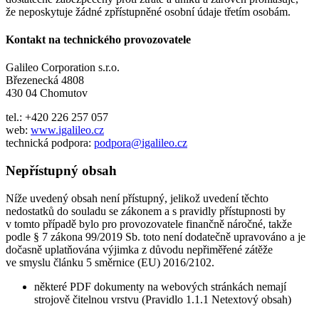
že neposkytuje žádné zpřístupněné osobní údaje třetím osobám.
Kontakt na technického provozovatele
Galileo Corporation s.r.o.
Březenecká 4808
430 04 Chomutov
tel.: +420 226 257 057
web:
www.igalileo.cz
technická podpora:
podpora@igalileo.cz
Nepřístupný obsah
Níže uvedený obsah není přístupný, jelikož uvedení těchto
nedostatků do souladu se zákonem a s pravidly přístupnosti by
v tomto případě bylo pro provozovatele finančně náročné, takže
podle § 7 zákona 99/2019 Sb. toto není dodatečně upravováno a je
dočasně uplatňována výjimka z důvodu nepřiměřené zátěže
ve smyslu článku 5 směrnice (EU) 2016/2102.
některé PDF dokumenty na webových stránkách nemají
strojově čitelnou vrstvu (Pravidlo 1.1.1 Netextový obsah)