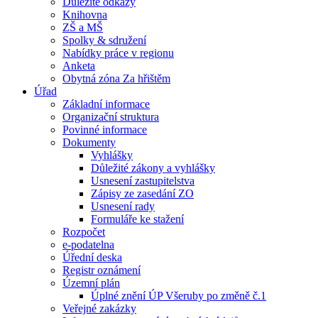
Důležité odkazy
Knihovna
ZŠ a MŠ
Spolky & sdružení
Nabídky práce v regionu
Anketa
Obytná zóna Za hřištěm
Úřad
Základní informace
Organizační struktura
Povinné informace
Dokumenty
Vyhlášky
Důležité zákony a vyhlášky
Usnesení zastupitelstva
Zápisy ze zasedání ZO
Usnesení rady
Formuláře ke stažení
Rozpočet
e-podatelna
Úřední deska
Registr oznámení
Územní plán
Úplné znění ÚP Všeruby po změně č.1
Veřejné zakázky