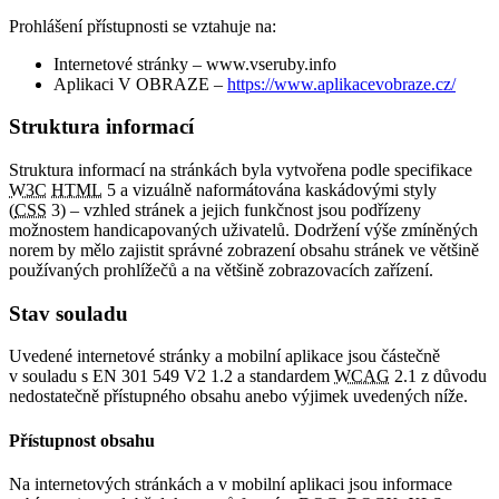
Prohlášení přístupnosti se vztahuje na:
Internetové stránky – www.vseruby.info
Aplikaci V OBRAZE –
https://www.aplikacevobraze.cz/
Struktura informací
Struktura informací na stránkách byla vytvořena podle specifikace
W3C
HTML
5 a vizuálně naformátována kaskádovými styly
(
CSS
3) – vzhled stránek a jejich funkčnost jsou podřízeny
možnostem handicapovaných uživatelů. Dodržení výše zmíněných
norem by mělo zajistit správné zobrazení obsahu stránek ve většině
používaných prohlížečů a na většině zobrazovacích zařízení.
Stav souladu
Uvedené internetové stránky a mobilní aplikace jsou částečně
v souladu s EN 301 549 V2 1.2 a standardem
WCAG
2.1 z důvodu
nedostatečně přístupného obsahu anebo výjimek uvedených níže.
Přístupnost obsahu
Na internetových stránkách a v mobilní aplikaci jsou informace