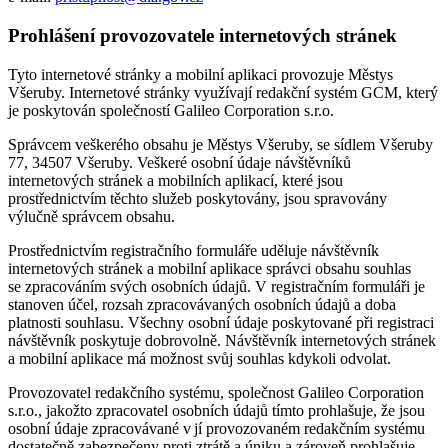
Prohlášení provozovatele internetových stránek
Tyto internetové stránky a mobilní aplikaci provozuje Městys
Všeruby. Internetové stránky využívají redakční systém GCM, který
je poskytován společností Galileo Corporation s.r.o.
Správcem veškerého obsahu je Městys Všeruby, se sídlem Všeruby
77, 34507 Všeruby. Veškeré osobní údaje návštěvníků
internetových stránek a mobilních aplikací, které jsou
prostřednictvím těchto služeb poskytovány, jsou spravovány
výlučně správcem obsahu.
Prostřednictvím registračního formuláře uděluje návštěvník
internetových stránek a mobilní aplikace správci obsahu souhlas
se zpracováním svých osobních údajů. V registračním formuláři je
stanoven účel, rozsah zpracovávaných osobních údajů a doba
platnosti souhlasu. Všechny osobní údaje poskytované při registraci
návštěvník poskytuje dobrovolně. Návštěvník internetových stránek
a mobilní aplikace má možnost svůj souhlas kdykoli odvolat.
Provozovatel redakčního systému, společnost Galileo Corporation
s.r.o., jakožto zpracovatel osobních údajů tímto prohlašuje, že jsou
osobní údaje zpracovávané v jí provozovaném redakčním systému
dostatečně zabezpečeny proti ztrátě a úniku a zároveň prohlašuje,