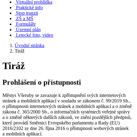
Virtuální prohlídka
Praktické info
Stop tranzit
ZŠ a MŠ
Formuláře
Územní plán
Letecké foto, video
Úvodní stránka
Tiráž
Tiráž
Prohlášení o přístupnosti
Městys Všeruby se zavazuje k zpřístupnění svých internetových
stránek a mobilních aplikací v souladu se zákonem č. 99/2019 Sb.,
o přístupnosti internetových stránek a mobilních aplikací a o změně
zákona č. 365/2000 Sb., o informačních systémech veřejné správy
a o změně některých dalších zákonů, ve znění pozdějších předpisů,
který provádí Směrnici Evropského parlamentu a Rady (EU)
2016/2102 ze dne 26. října 2016 o přístupnosti webových stránek
a mobilních aplikací.